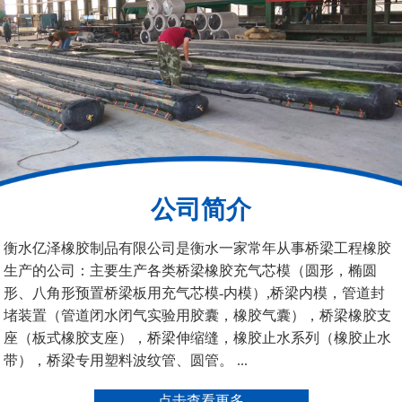
200*25米圆形桥梁气囊
390*14米的圆形充气芯
模
公司简介
空心板内模
桥梁空心板气囊
衡水亿泽橡胶制品有限公司是衡水一家常年从事桥梁工程橡胶
生产的公司：主要生产各类桥梁橡胶充气芯模（圆形，椭圆
形、八角形预置桥梁板用充气芯模-内模）,桥梁内模，管道封
堵装置（管道闭水闭气实验用胶囊，橡胶气囊），桥梁橡胶支
座（板式橡胶支座），桥梁伸缩缝，橡胶止水系列（橡胶止水
带），桥梁专用塑料波纹管、圆管。 ...
桥梁空心板气囊
八角桥梁板内模
点击查看更多