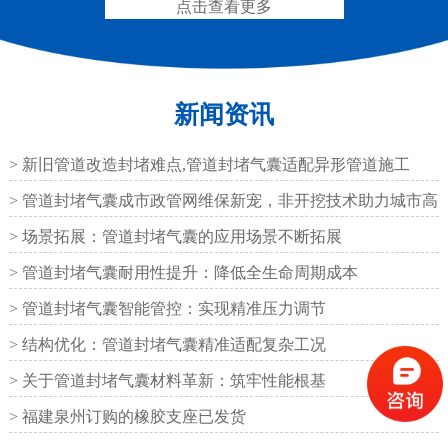
点击查看更多
新闻资讯
圆形四氟板橡胶支座
矩形四氟板滑动橡胶支
座
> 新旧管道改造封堵难点,管道封堵气囊适配异形管道施工
> 管道封堵气囊成市政管网维保新宠，非开挖技术助力城市高
效运
> 场景拓展：管道封堵气囊的应用场景不断拓展
> 管道封堵气囊耐用性提升：降低全生命周期成本
铁路盆式支座
公路盆式橡胶支座
> 管道封堵气囊智能管控：实现精准压力调节
> 结构优化：管道封堵气囊精准适配复杂工况
> 关于管道封堵气囊材料革新：筑牢性能根基
> 福建泉州订购的橡胶支座已发货
抗震盆式支座
C40、60、80型桥梁伸