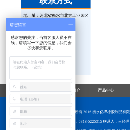
联系方式
地 址：
河北省衡水市北方工业园区
电 话：
0318-5225315
请您留言
联系人：
王经理
感谢您的关注，当前客服人员不在
手 机：
18131823695
线，请填写一下您的信息，我们会
尽快和您联系。
传 真：
0318-5225315
邮 箱：
823476851@qq.com
网 址：
www.hsxjgs.com
网站首页
企业简介
产品中心
版权所有 2016 衡水亿泽橡胶制品
电话：0318-5225315 联系人：王经理 手机