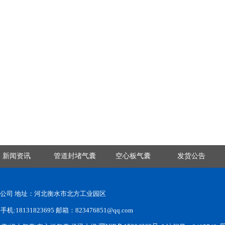
新闻资讯
管道封堵气囊
空心板气囊
发货公告
有限公司 地址：河北衡水市北方工业园区
:18131823695 邮箱：823476851@qq.com