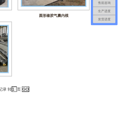
售前咨询
生产进度
圆形橡胶气囊内模
发货进度
记录 转
页