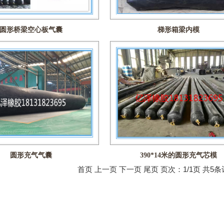
圆形桥梁空心板气囊
梯形箱梁内模
圆形充气气囊
390*14米的圆形充气芯模
首页 上一页 下一页 尾页 页次：1/1页 共5条