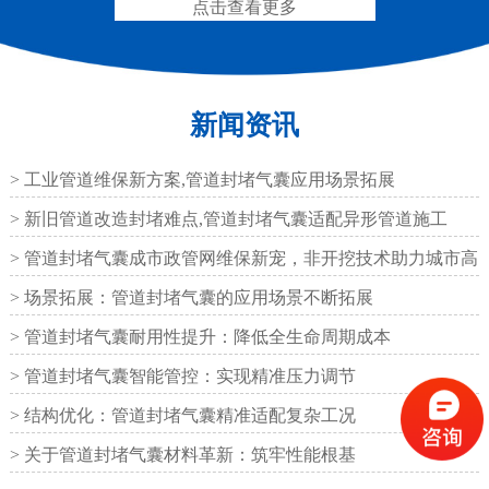
点击查看更多
新闻资讯
圆形四氟板橡胶支座
矩形四氟板滑动橡胶支
座
> 工业管道维保新方案,管道封堵气囊应用场景拓展
> 新旧管道改造封堵难点,管道封堵气囊适配异形管道施工
> 管道封堵气囊成市政管网维保新宠，非开挖技术助力城市高
效运
> 场景拓展：管道封堵气囊的应用场景不断拓展
铁路盆式支座
公路盆式橡胶支座
> 管道封堵气囊耐用性提升：降低全生命周期成本
> 管道封堵气囊智能管控：实现精准压力调节
> 结构优化：管道封堵气囊精准适配复杂工况
> 关于管道封堵气囊材料革新：筑牢性能根基
抗震盆式支座
C40、60、80型桥梁伸