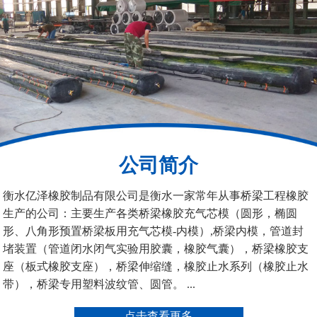
200*25米圆形桥梁气囊
390*14米的圆形充气芯
模
公司简介
空心板内模
桥梁空心板气囊
衡水亿泽橡胶制品有限公司是衡水一家常年从事桥梁工程橡胶
生产的公司：主要生产各类桥梁橡胶充气芯模（圆形，椭圆
形、八角形预置桥梁板用充气芯模-内模）,桥梁内模，管道封
堵装置（管道闭水闭气实验用胶囊，橡胶气囊），桥梁橡胶支
座（板式橡胶支座），桥梁伸缩缝，橡胶止水系列（橡胶止水
带），桥梁专用塑料波纹管、圆管。 ...
桥梁空心板气囊
八角桥梁板内模
点击查看更多