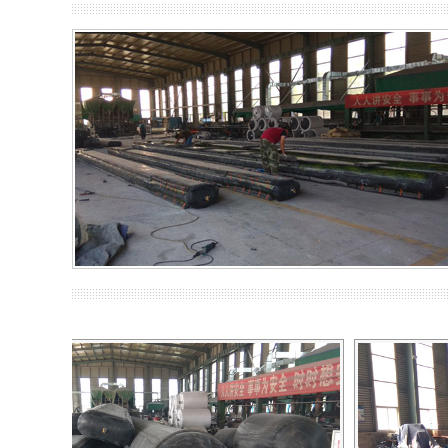
E40、60
Z型