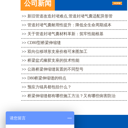
公司新闻
>>
新旧管道改造封堵难点,管道封堵气囊适配异形管
>>
管道封堵气囊耐用性提升：降低全生命周期成本
>>
关于管道封堵气囊材料革新：筑牢性能根基
>>
CD80型桥梁伸缩缝
>>
双向位移球形支座价格可来图加工
>>
桥梁盆式橡胶支座的技术性能
>>
公路桥梁伸缩缝装置的不同型号
>>
D80桥梁伸缩缝的特点
>>
预应力锚具都包括什么？
>>
桥梁伸缩缝都有哪些施工方法？又有哪些病害防治
请您留言
友情链接