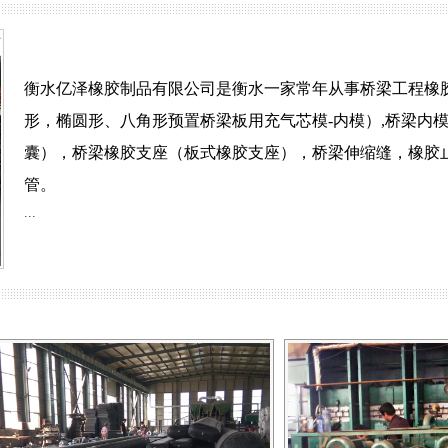
衡水亿泽橡胶制品有限公司是衡水一家常年从事桥梁工程橡
形，椭圆形、八角形预置桥梁板用充气芯模-内模）,桥梁内
、80型桥梁伸缩缝
囊），桥梁橡胶支座（板式橡胶支座），桥梁伸缩缝，橡胶
RG型桥梁伸缩缝
S
管。
...
桥梁伸缩缝
C型桥梁伸缩缝
390*1