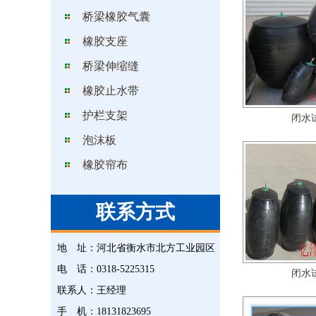
桥梁橡胶气囊
橡胶支座
桥梁伸缩缝
橡胶止水带
护栏支架
闭水
泡沫板
橡胶帘布
联系方式
地 址：
河北省衡水市北方工业园区
电 话：
0318-5225315
闭水
联系人：
王经理
手 机：
18131823695