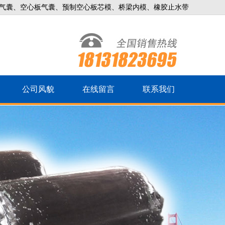
气囊、空心板气囊、预制空心板芯模、桥梁内模、橡胶止水带
公司风貌
在线留言
联系我们
F梳型伸缩缝
L型桥梁伸缩缝
4米的圆形充气芯模
空心板内模