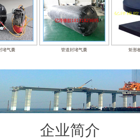
封堵气囊
管道封堵气囊
矩形
板橡胶支座
公路盆式橡胶支座
C40、6
企业简介