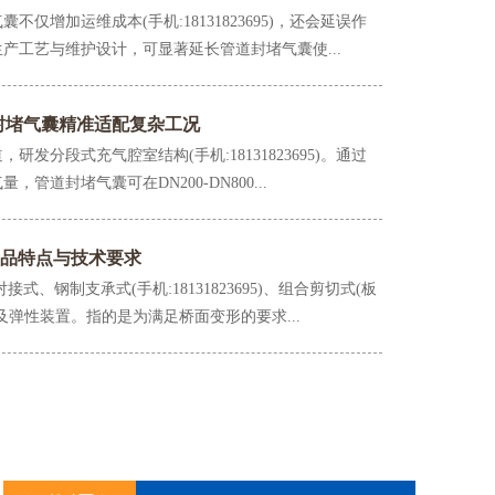
不仅增加运维成本(手机:18131823695)，还会延误作
产工艺与维护设计，可显著延长管道封堵气囊使...
封堵气囊精准适配复杂工况
水试验气囊
闭水试验气囊
研发分段式充气腔室结构(手机:18131823695)。通过
管道封堵气囊可在DN200-DN800...
产品特点与技术要求
式、钢制支承式(手机:18131823695)、组合剪切式(板
及弹性装置。指的是为满足桥面变形的要求...