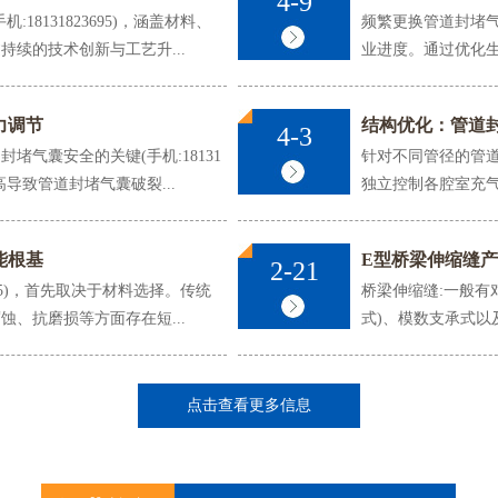
4-9
8131823695)，涵盖材料、
频繁更换管道封堵气囊
续的技术创新与工艺升...
业进度。通过优化生
力调节
结构优化：管道
4-3
试验气囊
闭水试验气囊
闭
气囊安全的关键(手机:18131
针对不同管径的管道，
高导致管道封堵气囊破裂...
独立控制各腔室充气量，
能根基
E型桥梁伸缩缝
2-21
695)，首先取决于材料选择。传统
桥梁伸缩缝:一般有对接
、抗磨损等方面存在短...
式)、模数支承式以
试验气囊
闭水试验气囊
点击查看更多信息