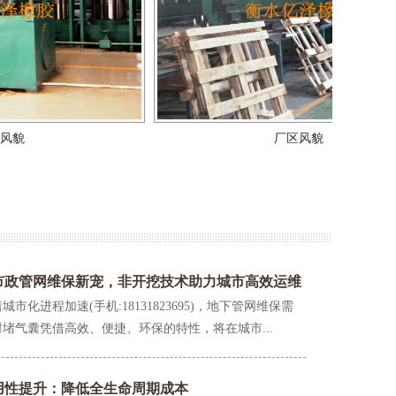
圆充气芯模
护栏支架
厂区风貌
市政管网维保新宠，非开挖技术助力城市高效运维
市化进程加速(手机:18131823695)，地下管网维保需
孔泡沫板
闭水试验气囊
堵气囊凭借高效、便捷、环保的特性，将在城市...
用性提升：降低全生命周期成本