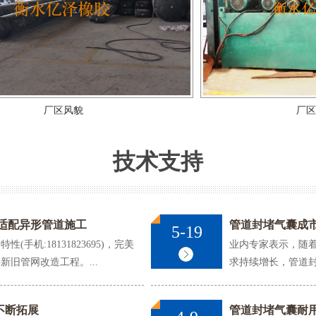
心板气囊
八角桥梁板内模
椭
厂区风貌
厂区风貌
技术支持
适配异形管道施工
管道封堵气囊成
5-19
机:18131823695)，完美
业内专家表示，随着城
栏支架
背贴式橡胶止水带
闭
旧管网改造工程。...
求持续增长，管道封
不断拓展
管道封堵气囊耐