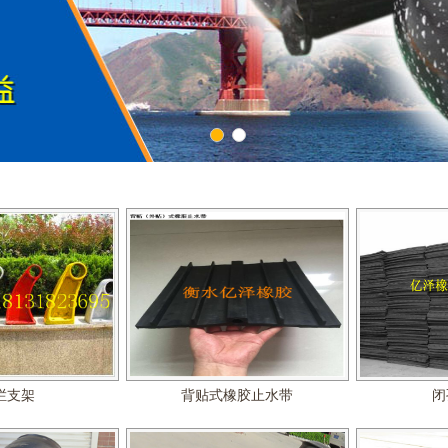
1
2
心板气囊
八角桥梁板内模
椭
栏支架
背贴式橡胶止水带
闭