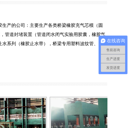
胶生产的公司：主要生产各类桥梁橡胶充气芯模（圆
模，管道封堵装置（管道闭水闭气实验用胶囊，橡胶气
在线咨询
止水系列（橡胶止水带），桥梁专用塑料波纹管、圆
F梳型伸缩缝
L型桥梁伸缩缝
售前咨询
生产进度
发货进度
4米的圆形充气芯模
空心板内模