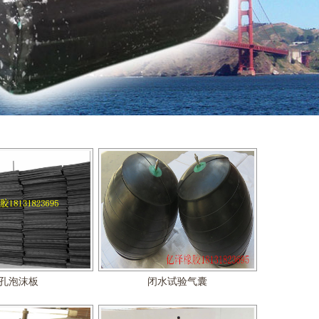
圆充气芯模
护栏支架
孔泡沫板
闭水试验气囊