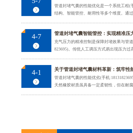
5-7
管道封堵气囊的性能优化是一个系统工程(手机:1
结构、智能管控、耐用性等多个维度。通过持
管道封堵气囊智能管控：实现精准压
4-7
闭水
充气压力的精准控制是保障封堵效果与管道封堵
823695)。传统人工调压方式易出现压力过
关于管道封堵气囊材料革新：筑牢性
4-1
管道封堵气囊的性能优劣(手机:18131823
天然橡胶材质虽具备一定柔韧性，但在耐腐蚀
闭水