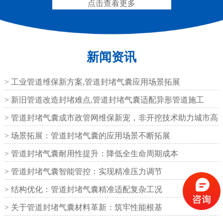
点击查看更多
新闻资讯
圆形四氟板橡胶支座
矩形四氟板滑动橡胶支
座
> 工业管道维保新方案,管道封堵气囊应用场景拓展
> 新旧管道改造封堵难点,管道封堵气囊适配异形管道施工
> 管道封堵气囊成市政管网维保新宠，非开挖技术助力城市高
效运
> 场景拓展：管道封堵气囊的应用场景不断拓展
铁路盆式支座
公路盆式橡胶支座
> 管道封堵气囊耐用性提升：降低全生命周期成本
> 管道封堵气囊智能管控：实现精准压力调节
> 结构优化：管道封堵气囊精准适配复杂工况
> 关于管道封堵气囊材料革新：筑牢性能根基
抗震盆式支座
C40、60、80型桥梁伸