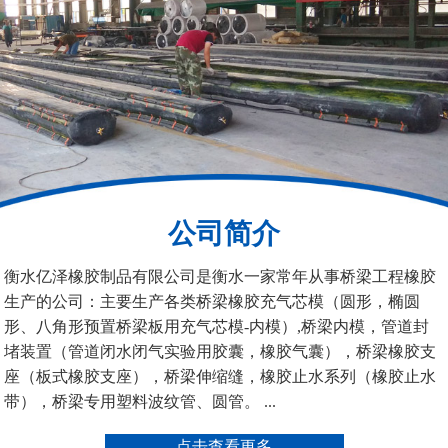
200*25米圆形桥梁气囊
390*14米的圆形充气芯
模
公司简介
空心板内模
桥梁空心板气囊
衡水亿泽橡胶制品有限公司是衡水一家常年从事桥梁工程橡胶
生产的公司：主要生产各类桥梁橡胶充气芯模（圆形，椭圆
形、八角形预置桥梁板用充气芯模-内模）,桥梁内模，管道封
堵装置（管道闭水闭气实验用胶囊，橡胶气囊），桥梁橡胶支
座（板式橡胶支座），桥梁伸缩缝，橡胶止水系列（橡胶止水
带），桥梁专用塑料波纹管、圆管。 ...
桥梁空心板气囊
八角桥梁板内模
点击查看更多