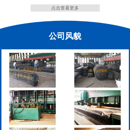
点击查看更多
公司风貌
板式橡胶伸缩缝
C型桥梁伸缩缝
200*25米圆形桥梁气囊
390*14米的圆形充气芯
模