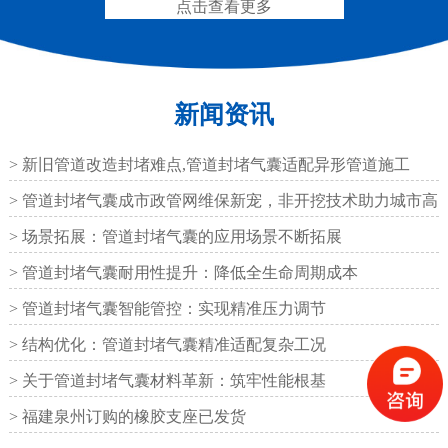
点击查看更多
新闻资讯
RG型桥梁伸缩缝
D40、60、80型桥梁伸
缩缝
> 新旧管道改造封堵难点,管道封堵气囊适配异形管道施工
> 管道封堵气囊成市政管网维保新宠，非开挖技术助力城市高
效运
> 场景拓展：管道封堵气囊的应用场景不断拓展
> 管道封堵气囊耐用性提升：降低全生命周期成本
模数式160、240、320伸
SF梳型伸缩缝
> 管道封堵气囊智能管控：实现精准压力调节
缩缝
> 结构优化：管道封堵气囊精准适配复杂工况
> 关于管道封堵气囊材料革新：筑牢性能根基
> 福建泉州订购的橡胶支座已发货
L型桥梁伸缩缝
Z型桥梁伸缩缝