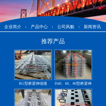
抗震盆式支座
C40、60、80型桥梁伸
缩缝
企业简介
产品中心
公司风貌
新闻资讯
推荐产品
F40、60、80型桥梁伸缩
E40、60、80型桥梁伸缩
缝
缝
RG型桥梁伸缩缝
D40、60、80型桥梁伸
缩缝