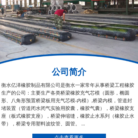
铁路盆式支座
公路盆式橡胶支座
公司简介
抗震盆式支座
C40、60、80型桥梁伸
衡水亿泽橡胶制品有限公司是衡水一家常年从事桥梁工程橡胶
缩缝
生产的公司：主要生产各类桥梁橡胶充气芯模（圆形，椭圆
形、八角形预置桥梁板用充气芯模-内模）,桥梁内模，管道封
堵装置（管道闭水闭气实验用胶囊，橡胶气囊），桥梁橡胶支
座（板式橡胶支座），桥梁伸缩缝，橡胶止水系列（橡胶止水
带），桥梁专用塑料波纹管、圆管。 ...
F40、60、80型桥梁伸缩
E40、60、80型桥梁伸缩
点击查看更多