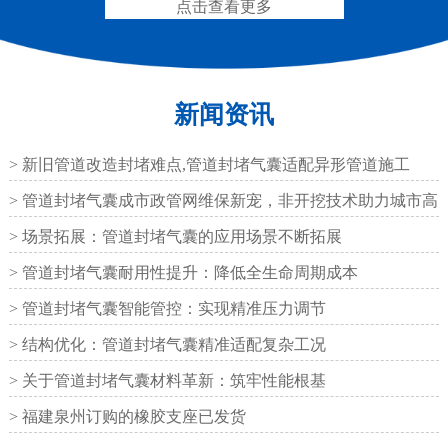
点击查看更多
新闻资讯
200*25米圆形桥梁气囊
390*14米的圆形充气芯
模
> 新旧管道改造封堵难点,管道封堵气囊适配异形管道施工
> 管道封堵气囊成市政管网维保新宠，非开挖技术助力城市高
效运
> 场景拓展：管道封堵气囊的应用场景不断拓展
> 管道封堵气囊耐用性提升：降低全生命周期成本
空心板内模
桥梁空心板气囊
> 管道封堵气囊智能管控：实现精准压力调节
> 结构优化：管道封堵气囊精准适配复杂工况
> 关于管道封堵气囊材料革新：筑牢性能根基
> 福建泉州订购的橡胶支座已发货
桥梁空心板气囊
八角桥梁板内模