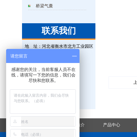
桥梁气囊
联系我们
地 址：
河北省衡水市北方工业园区
电 话：
0318-5225315
请您留言
联系人：
王经理
感谢您的关注，当前客服人员不在
手 机：
18131823695
线，请填写一下您的信息，我们会
尽快和您联系。
传 真：
0318-5225315
邮 箱：
823476851@qq.com
网 址：
www.hsxjgs.com
网站首页
企业简介
产品中心