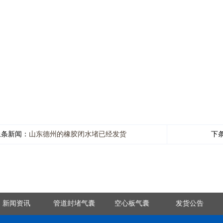
上条新闻：
山东德州的橡胶闭水堵已经发货
下
新闻资讯
管道封堵气囊
空心板气囊
发货公告