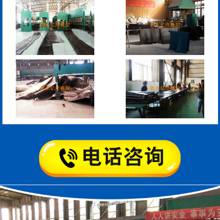
板式橡胶伸缩缝
C型桥梁伸缩缝
200*25米圆形桥梁气囊
390*14米的圆形充气芯
模
空心板内模
桥梁空心板气囊