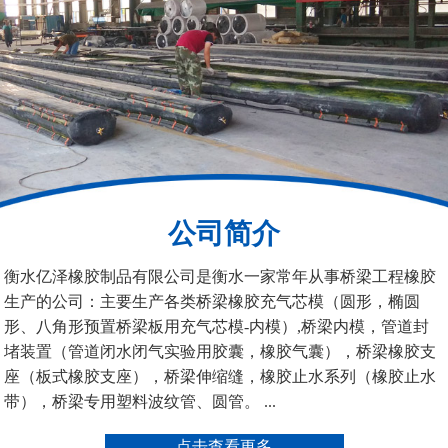
桥梁空心板气囊
八角桥梁板内模
公司简介
管道封堵气囊（橡胶水
管道封堵气囊
衡水亿泽橡胶制品有限公司是衡水一家常年从事桥梁工程橡胶
堵）
生产的公司：主要生产各类桥梁橡胶充气芯模（圆形，椭圆
形、八角形预置桥梁板用充气芯模-内模）,桥梁内模，管道封
堵装置（管道闭水闭气实验用胶囊，橡胶气囊），桥梁橡胶支
座（板式橡胶支座），桥梁伸缩缝，橡胶止水系列（橡胶止水
带），桥梁专用塑料波纹管、圆管。 ...
污水管道封堵气囊
管道堵水气囊
点击查看更多