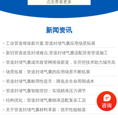
点击查看更多
新闻资讯
抗震盆式支座
C40、60、80型桥梁伸
缩缝
> 工业管道维保新方案,管道封堵气囊应用场景拓展
> 新旧管道改造封堵难点,管道封堵气囊适配异形管道施工
> 管道封堵气囊成市政管网维保新宠，非开挖技术助力城市高
效运
> 场景拓展：管道封堵气囊的应用场景不断拓展
F40、60、80型桥梁伸缩
E40、60、80型桥梁伸缩
> 管道封堵气囊耐用性提升：降低全生命周期成本
缝
缝
> 管道封堵气囊智能管控：实现精准压力调节
> 结构优化：管道封堵气囊精准适配复杂工况
> 关于管道封堵气囊材料革新：筑牢性能根基
RG型桥梁伸缩缝
D40、60、80型桥梁伸