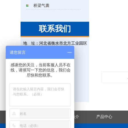
桥梁气囊
联系我们
地 址：
河北省衡水市北方工业园区
电 话：
0318-5225315
请您留言
联系人：
王经理
感谢您的关注，当前客服人员不在
手 机：
18131823695
线，请填写一下您的信息，我们会
尽快和您联系。
传 真：
0318-5225315
邮 箱：
823476851@qq.com
网 址：
www.hsxjgs.com
网站首页
企业简介
产品中心