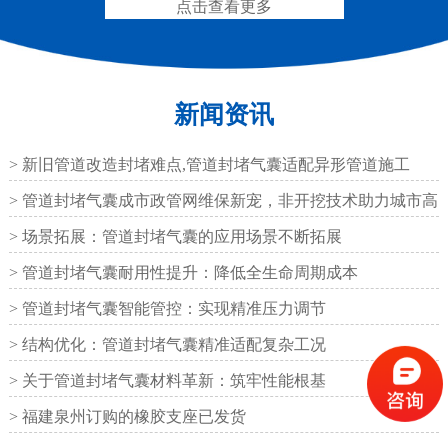
点击查看更多
新闻资讯
圆形四氟板橡胶支座
矩形四氟板滑动橡胶支
座
> 新旧管道改造封堵难点,管道封堵气囊适配异形管道施工
> 管道封堵气囊成市政管网维保新宠，非开挖技术助力城市高
效运
> 场景拓展：管道封堵气囊的应用场景不断拓展
> 管道封堵气囊耐用性提升：降低全生命周期成本
铁路盆式支座
公路盆式橡胶支座
> 管道封堵气囊智能管控：实现精准压力调节
> 结构优化：管道封堵气囊精准适配复杂工况
> 关于管道封堵气囊材料革新：筑牢性能根基
> 福建泉州订购的橡胶支座已发货
抗震盆式支座
C40、60、80型桥梁伸