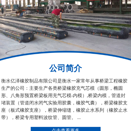
200*25米圆形桥梁气囊
390*14米的圆形充气芯
模
公司简介
空心板内模
桥梁空心板气囊
衡水亿泽橡胶制品有限公司是衡水一家常年从事桥梁工程橡胶
生产的公司：主要生产各类桥梁橡胶充气芯模（圆形，椭圆
形、八角形预置桥梁板用充气芯模-内模）,桥梁内模，管道封
堵装置（管道闭水闭气实验用胶囊，橡胶气囊），桥梁橡胶支
座（板式橡胶支座），桥梁伸缩缝，橡胶止水系列（橡胶止水
带），桥梁专用塑料波纹管、圆管。 ...
桥梁空心板气囊
八角桥梁板内模
点击查看更多