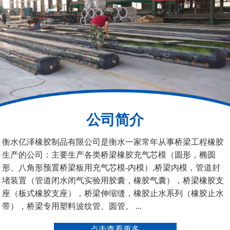
200*25米圆形桥梁气囊
390*14米的圆形充气芯
模
公司简介
空心板内模
桥梁空心板气囊
衡水亿泽橡胶制品有限公司是衡水一家常年从事桥梁工程橡胶
生产的公司：主要生产各类桥梁橡胶充气芯模（圆形，椭圆
形、八角形预置桥梁板用充气芯模-内模）,桥梁内模，管道封
堵装置（管道闭水闭气实验用胶囊，橡胶气囊），桥梁橡胶支
座（板式橡胶支座），桥梁伸缩缝，橡胶止水系列（橡胶止水
带），桥梁专用塑料波纹管、圆管。 ...
桥梁空心板气囊
八角桥梁板内模
点击查看更多