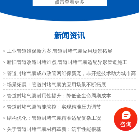
点击查看更多
新闻资讯
圆形四氟板橡胶支座
矩形四氟板滑动橡胶支
座
> 工业管道维保新方案,管道封堵气囊应用场景拓展
> 新旧管道改造封堵难点,管道封堵气囊适配异形管道施工
> 管道封堵气囊成市政管网维保新宠，非开挖技术助力城市高
效运
> 场景拓展：管道封堵气囊的应用场景不断拓展
铁路盆式支座
公路盆式橡胶支座
> 管道封堵气囊耐用性提升：降低全生命周期成本
> 管道封堵气囊智能管控：实现精准压力调节
> 结构优化：管道封堵气囊精准适配复杂工况
> 关于管道封堵气囊材料革新：筑牢性能根基
抗震盆式支座
C40、60、80型桥梁伸