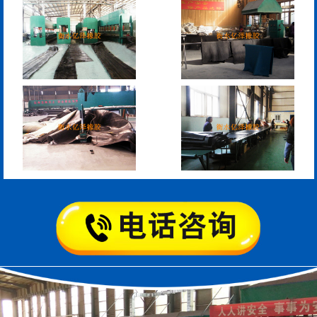
L型桥梁伸缩缝
Z型桥梁伸缩缝
板式橡胶伸缩缝
C型桥梁伸缩缝
200*25米圆形桥梁气囊
390*14米的圆形充气芯