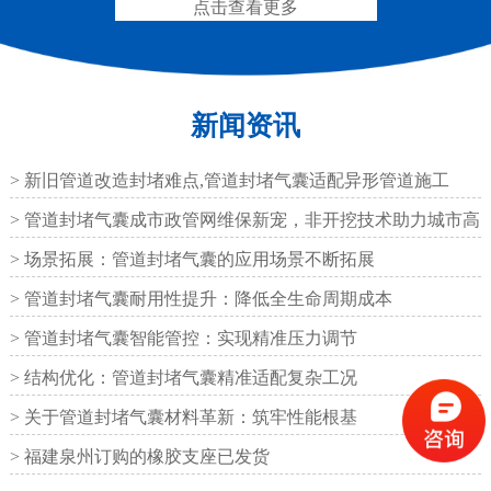
圆形四氟板橡胶支座
点击查看更多
矩形四氟板滑动橡胶支
座
新闻资讯
> 新旧管道改造封堵难点,管道封堵气囊适配异形管道施工
铁路盆式支座
公路盆式橡胶支座
> 管道封堵气囊成市政管网维保新宠，非开挖技术助力城市高
效运
> 场景拓展：管道封堵气囊的应用场景不断拓展
> 管道封堵气囊耐用性提升：降低全生命周期成本
> 管道封堵气囊智能管控：实现精准压力调节
抗震盆式支座
C40、60、80型桥梁伸
> 结构优化：管道封堵气囊精准适配复杂工况
缩缝
> 关于管道封堵气囊材料革新：筑牢性能根基
> 福建泉州订购的橡胶支座已发货