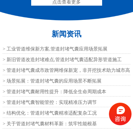
点击查看更多
新闻资讯
圆形四氟板橡胶支座
矩形四氟板滑动橡胶支
座
> 工业管道维保新方案,管道封堵气囊应用场景拓展
> 新旧管道改造封堵难点,管道封堵气囊适配异形管道施工
> 管道封堵气囊成市政管网维保新宠，非开挖技术助力城市高
效运
> 场景拓展：管道封堵气囊的应用场景不断拓展
铁路盆式支座
公路盆式橡胶支座
> 管道封堵气囊耐用性提升：降低全生命周期成本
> 管道封堵气囊智能管控：实现精准压力调节
> 结构优化：管道封堵气囊精准适配复杂工况
> 关于管道封堵气囊材料革新：筑牢性能根基
抗震盆式支座
C40、60、80型桥梁伸