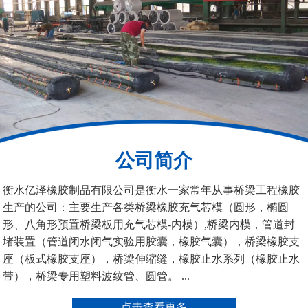
200*25米圆形桥梁气囊
390*14米的圆形充气芯
模
公司简介
空心板内模
桥梁空心板气囊
衡水亿泽橡胶制品有限公司是衡水一家常年从事桥梁工程橡胶
生产的公司：主要生产各类桥梁橡胶充气芯模（圆形，椭圆
形、八角形预置桥梁板用充气芯模-内模）,桥梁内模，管道封
堵装置（管道闭水闭气实验用胶囊，橡胶气囊），桥梁橡胶支
座（板式橡胶支座），桥梁伸缩缝，橡胶止水系列（橡胶止水
带），桥梁专用塑料波纹管、圆管。 ...
桥梁空心板气囊
八角桥梁板内模
点击查看更多