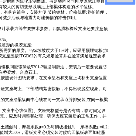
一定时间内硫化压制而成。有足够的竖向刚度以承压垂直荷
有较大的剪切变形以满足上部梁体构造的水平位移。
，有构造简单，安装方便
;
节约钢材，价格低廉
;
养护简便，
可减少活载与地震力对建筑物的冲击作用。
设计承载力等主要技术参数。四氟滑板橡胶支座还要注意预
10%;
或坡形的橡胶支座
;
所需要的厚度。当纵坡坡度大于
1%
时，应采用预埋钢板
(
加
胶支座应按
JTGD62
的有关规定验算并在验算满足规定要求
锈钢板间应该涂放
5201-2
硅脂润滑油，安装后一定要设置防
在桥梁墩、台垫石上。
应按照设计图纸要求，在支承垫石和支座上均标出支座位置
保证支座与上、下部结构紧密接触，不得出现脱空现象。对
上的支座沿梁纵向中心线在同一支承点并排安装
;
在同一根梁
、支座中心线位置
)
、支座规格型号是否有错，临时固定设
发现，应及时调整和处理，确保支座安装后的正常工作，并
土接触时，摩擦系数μ
=0.3;
与钢板接触时，摩擦系数μ
=0.2;
值增大
30%
，滑板支座必须安装时候给四氟板表面加硅脂