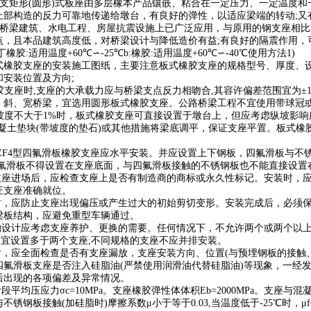
支矩形
(
圆形
)
式板座由多层橡本产品镶嵌、粘合在一定压力、一定温度和
上部构造的反力可靠地传递给墩台，有良好的弹性，以适应梁端的转动
;
又
桥梁建筑、水电工程、房屋抗震设施上已广泛应用，与原用的钢支座相比
点，且本品建筑高度低，对桥梁设计与降低造价有益
;
有良好的隔震作用，
丁橡胶
:
适用温度
+60
℃∽
-25
℃
b:
橡胶
:
适用温度
+60
℃∽
-40
℃使用方法
1)
式橡胶支座的安装施工图纸，主要注意板式橡胶支座的规格型号、厚度、
和安装位置及方向
;
胶支座时
,
支座的大承载力应与桥梁支点反力相吻合
,
其容许偏差范围宜为±
、斜、宽桥梁，宜选用圆形板式橡胶支座。公路桥梁工程不宜使用带球冠
坡度不大于
1%
时，板式橡胶支座可直接设置于墩台上，但应考虑纵坡影响
凝土垫块
(
带坡度的垫石
)
或其他措施将梁底调平，保证支座平置。板式橡
F4
型四氟滑板橡胶支座应水平安装。并应设置上下钢板，四氟滑板与不
氟滑板不得设置在支座底面，与四氟滑板接触的不锈钢板也不能直接设置
支座进场后，应检查支座上是否有制造商的商标或永久性标记。安装时，
证支座准确就位。
时，应防止支座出现偏压或产生过大的初始剪切变形。安装完成后，必须
梁板结构，应避免重型车辆通过。
的设计应考虑支座养护、更换的需要。任何情况下，不允许两个或两个以
不宜设置多于两个支座
;
不同规格的支座不应并排安装。
后，应全面检查是否有支座漏放，支座安装方向、位置
(
与预埋钢板的接触
四氟滑板支座是否注入硅脂油
(
严禁使用润滑油代替硅脂油
)
等现象，一经
后出现的各项偏差及异常情况。
段平均压应力σ
c=10MPa
。支座橡胶弹性体体积
Eb=2000MPa
。支座与混凝
与不锈钢板接触
(
加硅脂时
)
摩擦系数μ小于等于
0.03,
当温度低于
-25
℃时，μ
f