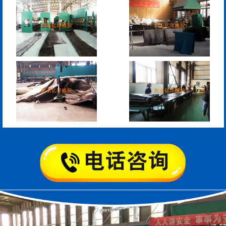
板式橡胶伸缩缝
C型桥梁伸缩缝
200*25米圆形桥梁气囊
390*14米的圆形充气芯
模
空心板内模
桥梁空心板气囊