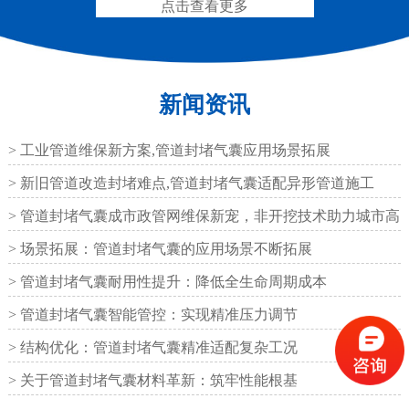
点击查看更多
新闻资讯
抗震盆式支座
C40、60、80型桥梁伸
缩缝
> 工业管道维保新方案,管道封堵气囊应用场景拓展
> 新旧管道改造封堵难点,管道封堵气囊适配异形管道施工
> 管道封堵气囊成市政管网维保新宠，非开挖技术助力城市高
效运
> 场景拓展：管道封堵气囊的应用场景不断拓展
F40、60、80型桥梁伸缩
E40、60、80型桥梁伸缩
> 管道封堵气囊耐用性提升：降低全生命周期成本
缝
缝
> 管道封堵气囊智能管控：实现精准压力调节
> 结构优化：管道封堵气囊精准适配复杂工况
> 关于管道封堵气囊材料革新：筑牢性能根基
RG型桥梁伸缩缝
D40、60、80型桥梁伸