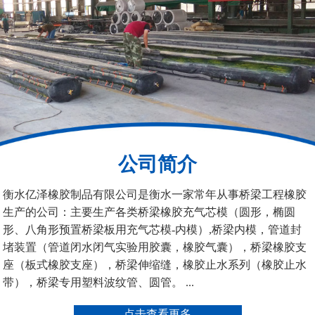
桥梁空心板气囊
八角桥梁板内模
公司简介
管道封堵气囊（橡胶水
管道封堵气囊
衡水亿泽橡胶制品有限公司是衡水一家常年从事桥梁工程橡胶
堵）
生产的公司：主要生产各类桥梁橡胶充气芯模（圆形，椭圆
形、八角形预置桥梁板用充气芯模-内模）,桥梁内模，管道封
堵装置（管道闭水闭气实验用胶囊，橡胶气囊），桥梁橡胶支
座（板式橡胶支座），桥梁伸缩缝，橡胶止水系列（橡胶止水
带），桥梁专用塑料波纹管、圆管。 ...
污水管道封堵气囊
管道堵水气囊
点击查看更多