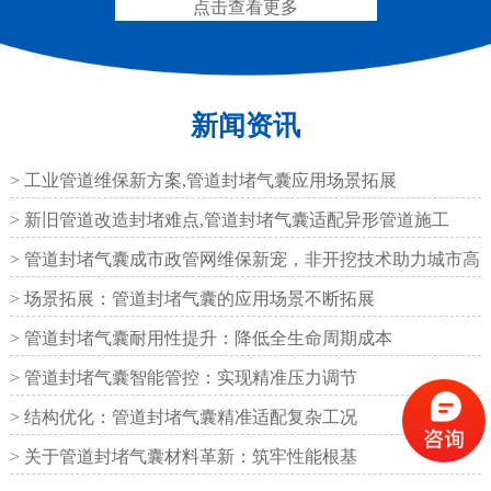
点击查看更多
新闻资讯
圆形四氟板橡胶支座
矩形四氟板滑动橡胶支
座
> 工业管道维保新方案,管道封堵气囊应用场景拓展
> 新旧管道改造封堵难点,管道封堵气囊适配异形管道施工
> 管道封堵气囊成市政管网维保新宠，非开挖技术助力城市高
效运
> 场景拓展：管道封堵气囊的应用场景不断拓展
铁路盆式支座
公路盆式橡胶支座
> 管道封堵气囊耐用性提升：降低全生命周期成本
> 管道封堵气囊智能管控：实现精准压力调节
> 结构优化：管道封堵气囊精准适配复杂工况
> 关于管道封堵气囊材料革新：筑牢性能根基
抗震盆式支座
C40、60、80型桥梁伸