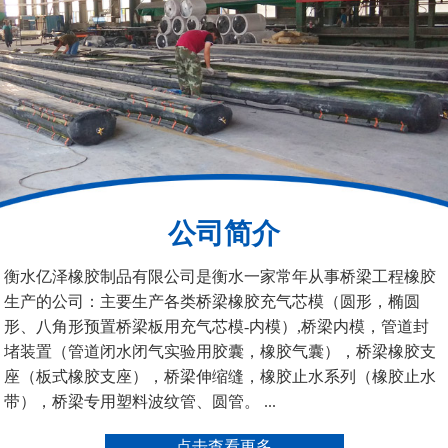
200*25米圆形桥梁气囊
390*14米的圆形充气芯
模
公司简介
空心板内模
桥梁空心板气囊
衡水亿泽橡胶制品有限公司是衡水一家常年从事桥梁工程橡胶
生产的公司：主要生产各类桥梁橡胶充气芯模（圆形，椭圆
形、八角形预置桥梁板用充气芯模-内模）,桥梁内模，管道封
堵装置（管道闭水闭气实验用胶囊，橡胶气囊），桥梁橡胶支
座（板式橡胶支座），桥梁伸缩缝，橡胶止水系列（橡胶止水
带），桥梁专用塑料波纹管、圆管。 ...
桥梁空心板气囊
八角桥梁板内模
点击查看更多