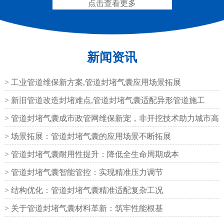
点击查看更多
新闻资讯
200*25米圆形桥梁气囊
390*14米的圆形充气芯
模
> 工业管道维保新方案,管道封堵气囊应用场景拓展
> 新旧管道改造封堵难点,管道封堵气囊适配异形管道施工
> 管道封堵气囊成市政管网维保新宠，非开挖技术助力城市高
效运
> 场景拓展：管道封堵气囊的应用场景不断拓展
空心板内模
桥梁空心板气囊
> 管道封堵气囊耐用性提升：降低全生命周期成本
> 管道封堵气囊智能管控：实现精准压力调节
> 结构优化：管道封堵气囊精准适配复杂工况
> 关于管道封堵气囊材料革新：筑牢性能根基
桥梁空心板气囊
八角桥梁板内模