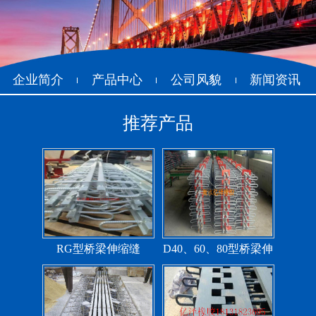
抗震盆式支座
C40、60、80型桥梁伸
缩缝
企业简介
产品中心
公司风貌
新闻资讯
推荐产品
F40、60、80型桥梁伸缩
E40、60、80型桥梁伸缩
缝
缝
RG型桥梁伸缩缝
D40、60、80型桥梁伸
缩缝