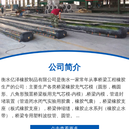
铁路盆式支座
公路盆式橡胶支座
公司简介
抗震盆式支座
C40、60、80型桥梁伸
衡水亿泽橡胶制品有限公司是衡水一家常年从事桥梁工程橡胶
缩缝
生产的公司：主要生产各类桥梁橡胶充气芯模（圆形，椭圆
形、八角形预置桥梁板用充气芯模-内模）,桥梁内模，管道封
堵装置（管道闭水闭气实验用胶囊，橡胶气囊），桥梁橡胶支
座（板式橡胶支座），桥梁伸缩缝，橡胶止水系列（橡胶止水
带），桥梁专用塑料波纹管、圆管。 ...
F40、60、80型桥梁伸缩
E40、60、80型桥梁伸缩
点击查看更多