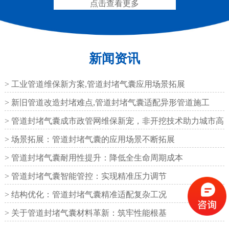
点击查看更多
矩形板式橡胶支座
圆形板式橡胶支座
新闻资讯
> 工业管道维保新方案,管道封堵气囊应用场景拓展
圆形四氟板橡胶支座
矩形四氟板滑动橡胶支
> 新旧管道改造封堵难点,管道封堵气囊适配异形管道施工
座
> 管道封堵气囊成市政管网维保新宠，非开挖技术助力城市高
效运
> 场景拓展：管道封堵气囊的应用场景不断拓展
> 管道封堵气囊耐用性提升：降低全生命周期成本
铁路盆式支座
公路盆式橡胶支座
> 管道封堵气囊智能管控：实现精准压力调节
> 结构优化：管道封堵气囊精准适配复杂工况
> 关于管道封堵气囊材料革新：筑牢性能根基