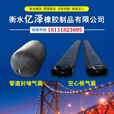
L型桥梁伸缩缝
Z型桥梁伸缩缝
板式橡胶伸缩缝
C型桥梁伸缩缝
200*25米圆形桥梁气囊
390*14米的圆形充气芯
模