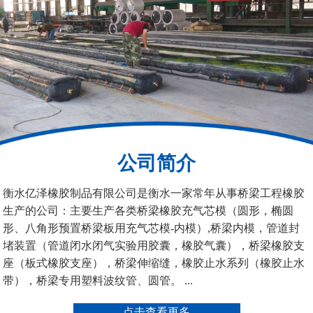
200*25米圆形桥梁气囊
390*14米的圆形充气芯
模
公司简介
衡水亿泽橡胶制品有限公司是衡水一家常年从事桥梁工程橡胶
生产的公司：主要生产各类桥梁橡胶充气芯模（圆形，椭圆
空心板内模
桥梁空心板气囊
形、八角形预置桥梁板用充气芯模-内模）,桥梁内模，管道封
堵装置（管道闭水闭气实验用胶囊，橡胶气囊），桥梁橡胶支
座（板式橡胶支座），桥梁伸缩缝，橡胶止水系列（橡胶止水
带），桥梁专用塑料波纹管、圆管。 ...
点击查看更多