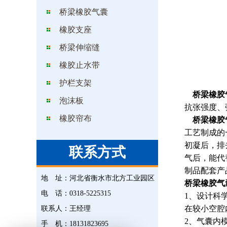
桥梁橡胶气囊
橡胶支座
桥梁伸缩缝
橡胶止水带
护栏支架
桥梁橡胶
泡沫板
抗张强度、
橡胶帘布
桥梁橡胶
工艺制成的
初凝后，排
联系方式
气后，能代
制品配套产
地 址：
河北省衡水市北方工业园区
桥梁橡胶气
电 话：
0318-5225315
1、设计科
在较小空腔
联系人：
王经理
2、气囊内
手 机：
18131823695