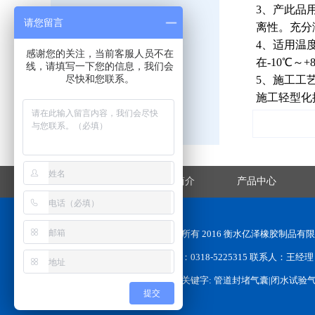
3、产此品
传 真：
0318-5225315
请您留言
离性。充分
邮 箱：
823476851@qq.com
4、适用温
感谢您的关注，当前客服人员不在
网 址：
www.hsxjgs.com
在-10℃～
线，请填写一下您的信息，我们会
尽快和您联系。
5、施工工
施工轻型化
网站首页
企业简介
产品中心
版权所有 2016 衡水亿泽橡胶制品
电话：0318-5225315 联系人：王经理 手机
本站关键字: 管道封堵气囊|闭水试验
提交