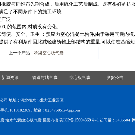
用橡胶与纤维布先期合成，后用硫化工艺后制成。既有很好的抗
满足了不同条件下的施工环境.
度广泛
+80℃的范围内,材质没有变化。
艺简便、安全、卫生 ：预应力空心混凝土构件,由于采用气囊内模
提供了有利条件因此减轻建筑物上部结构的重量,可以使桩基缩短
上一个产品：
桥梁空心板气囊
新闻资讯
管道封堵气囊
空心板气囊
发货公告
有限公司 地址：河北衡水市北方工业园区
:18131823695 邮箱：823476851@qq.com
气囊|堵水气囊|空心板气囊|桥梁内模
冀ICP备15004369号-1
访问量：3485504