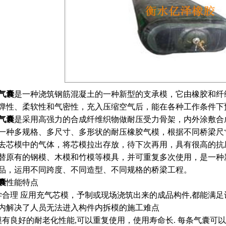
气囊
是一种浇筑钢筋混凝土的一种新型的支承模，它由橡胶和纤
弹性、柔软性和气密性，充入压缩空气后，能在各种工作条件下
气囊
是采用高强力的合成纤维织物做耐压受力骨架，内外涂敷合
一种多规格、多尺寸、多形状的耐压橡胶气模，根据不同桥梁尺
去芯模中的气体，将芯模拉出存放，待下次再用，具有很高的抗
替原有的钢模、木模和竹模等模具，并可重复多次使用，是一种
品，运用不同跨度、不同造型、不同规格的桥梁工程。
囊
性能特点
学合理 应用充气芯模，予制或现场浇筑出来的成品构件,都能满
内解决了人员无法进入构件内拆模的施工难点
模有良好的耐老化性能,可以重复使用，使用寿命长. 每条气囊可以反