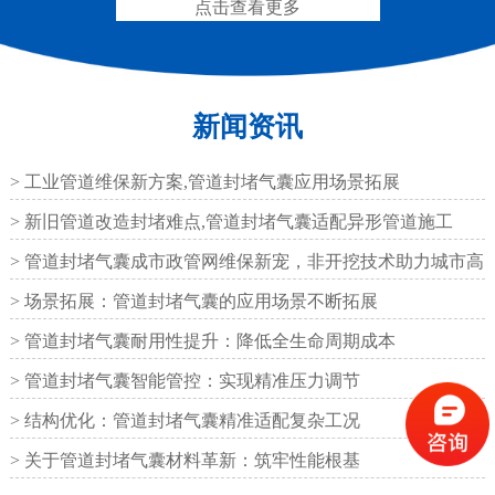
点击查看更多
新闻资讯
圆形四氟板橡胶支座
矩形四氟板滑动橡胶支
座
> 工业管道维保新方案,管道封堵气囊应用场景拓展
> 新旧管道改造封堵难点,管道封堵气囊适配异形管道施工
> 管道封堵气囊成市政管网维保新宠，非开挖技术助力城市高
效运
> 场景拓展：管道封堵气囊的应用场景不断拓展
铁路盆式支座
公路盆式橡胶支座
> 管道封堵气囊耐用性提升：降低全生命周期成本
> 管道封堵气囊智能管控：实现精准压力调节
> 结构优化：管道封堵气囊精准适配复杂工况
> 关于管道封堵气囊材料革新：筑牢性能根基
抗震盆式支座
C40、60、80型桥梁伸