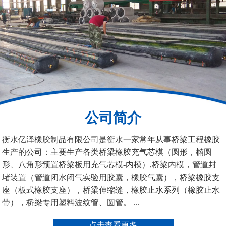
200*25米圆形桥梁气囊
390*14米的圆形充气芯
模
公司简介
空心板内模
桥梁空心板气囊
衡水亿泽橡胶制品有限公司是衡水一家常年从事桥梁工程橡胶
生产的公司：主要生产各类桥梁橡胶充气芯模（圆形，椭圆
形、八角形预置桥梁板用充气芯模-内模）,桥梁内模，管道封
堵装置（管道闭水闭气实验用胶囊，橡胶气囊），桥梁橡胶支
座（板式橡胶支座），桥梁伸缩缝，橡胶止水系列（橡胶止水
带），桥梁专用塑料波纹管、圆管。 ...
桥梁空心板气囊
八角桥梁板内模
点击查看更多