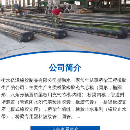
200*25米圆形桥梁气囊
390*14米的圆形充气芯
模
公司简介
空心板内模
桥梁空心板气囊
衡水亿泽橡胶制品有限公司是衡水一家常年从事桥梁工程橡胶
生产的公司：主要生产各类桥梁橡胶充气芯模（圆形，椭圆
形、八角形预置桥梁板用充气芯模-内模）,桥梁内模，管道封
堵装置（管道闭水闭气实验用胶囊，橡胶气囊），桥梁橡胶支
座（板式橡胶支座），桥梁伸缩缝，橡胶止水系列（橡胶止水
带），桥梁专用塑料波纹管、圆管。 ...
桥梁空心板气囊
八角桥梁板内模
点击查看更多