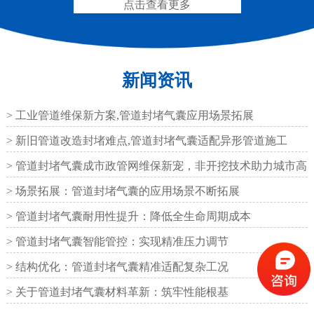
点击查看更多
新闻资讯
圆形四氟板橡胶支座
矩形四氟板滑动橡胶支
座
> 工业管道维保新方案,管道封堵气囊应用场景拓展
> 新旧管道改造封堵难点,管道封堵气囊适配异形管道施工
> 管道封堵气囊成市政管网维保新宠，非开挖技术助力城市高
效运
> 场景拓展：管道封堵气囊的应用场景不断拓展
铁路盆式支座
公路盆式橡胶支座
> 管道封堵气囊耐用性提升：降低全生命周期成本
> 管道封堵气囊智能管控：实现精准压力调节
> 结构优化：管道封堵气囊精准适配复杂工况
> 关于管道封堵气囊材料革新：筑牢性能根基
抗震盆式支座
C40、60、80型桥梁伸