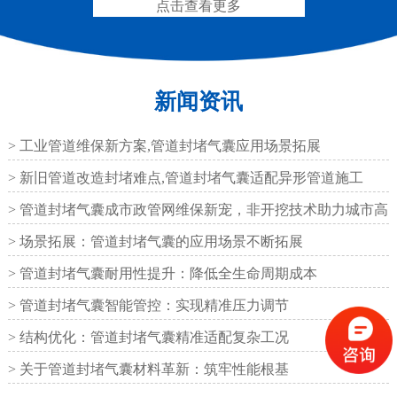
点击查看更多
新闻资讯
抗震盆式支座
C40、60、80型桥梁伸
缩缝
> 工业管道维保新方案,管道封堵气囊应用场景拓展
> 新旧管道改造封堵难点,管道封堵气囊适配异形管道施工
> 管道封堵气囊成市政管网维保新宠，非开挖技术助力城市高
效运
> 场景拓展：管道封堵气囊的应用场景不断拓展
F40、60、80型桥梁伸缩
E40、60、80型桥梁伸缩
> 管道封堵气囊耐用性提升：降低全生命周期成本
缝
缝
> 管道封堵气囊智能管控：实现精准压力调节
> 结构优化：管道封堵气囊精准适配复杂工况
> 关于管道封堵气囊材料革新：筑牢性能根基
RG型桥梁伸缩缝
D40、60、80型桥梁伸