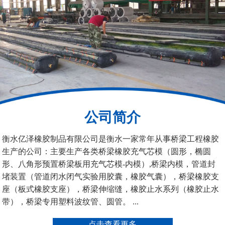
桥梁空心板气囊
八角桥梁板内模
公司简介
管道封堵气囊（橡胶水
管道封堵气囊
衡水亿泽橡胶制品有限公司是衡水一家常年从事桥梁工程橡胶
堵）
生产的公司：主要生产各类桥梁橡胶充气芯模（圆形，椭圆
形、八角形预置桥梁板用充气芯模-内模）,桥梁内模，管道封
堵装置（管道闭水闭气实验用胶囊，橡胶气囊），桥梁橡胶支
座（板式橡胶支座），桥梁伸缩缝，橡胶止水系列（橡胶止水
带），桥梁专用塑料波纹管、圆管。 ...
污水管道封堵气囊
管道堵水气囊
点击查看更多