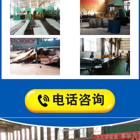
板式橡胶伸缩缝
C型桥梁伸缩缝
200*25米圆形桥梁气囊
390*14米的圆形充气芯
模
空心板内模
桥梁空心板气囊