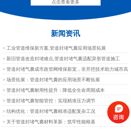
点击查看更多
新闻资讯
圆形四氟板橡胶支座
矩形四氟板滑动橡胶支
座
> 工业管道维保新方案,管道封堵气囊应用场景拓展
> 新旧管道改造封堵难点,管道封堵气囊适配异形管道施工
> 管道封堵气囊成市政管网维保新宠，非开挖技术助力城市高
效运
> 场景拓展：管道封堵气囊的应用场景不断拓展
铁路盆式支座
公路盆式橡胶支座
> 管道封堵气囊耐用性提升：降低全生命周期成本
> 管道封堵气囊智能管控：实现精准压力调节
> 结构优化：管道封堵气囊精准适配复杂工况
> 关于管道封堵气囊材料革新：筑牢性能根基
抗震盆式支座
C40、60、80型桥梁伸