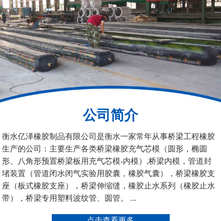
200*25米圆形桥梁气囊
390*14米的圆形充气芯
模
公司简介
空心板内模
桥梁空心板气囊
衡水亿泽橡胶制品有限公司是衡水一家常年从事桥梁工程橡胶
生产的公司：主要生产各类桥梁橡胶充气芯模（圆形，椭圆
形、八角形预置桥梁板用充气芯模-内模）,桥梁内模，管道封
堵装置（管道闭水闭气实验用胶囊，橡胶气囊），桥梁橡胶支
座（板式橡胶支座），桥梁伸缩缝，橡胶止水系列（橡胶止水
带），桥梁专用塑料波纹管、圆管。 ...
桥梁空心板气囊
八角桥梁板内模
点击查看更多