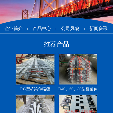
抗震盆式支座
C40、60、80型桥梁伸
缩缝
企业简介
产品中心
公司风貌
新闻资讯
推荐产品
F40、60、80型桥梁伸缩
E40、60、80型桥梁伸缩
缝
缝
RG型桥梁伸缩缝
D40、60、80型桥梁伸
缩缝