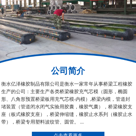
铁路盆式支座
公路盆式橡胶支座
公司简介
抗震盆式支座
C40、60、80型桥梁伸
衡水亿泽橡胶制品有限公司是衡水一家常年从事桥梁工程橡胶
缩缝
生产的公司：主要生产各类桥梁橡胶充气芯模（圆形，椭圆
形、八角形预置桥梁板用充气芯模-内模）,桥梁内模，管道封
堵装置（管道闭水闭气实验用胶囊，橡胶气囊），桥梁橡胶支
座（板式橡胶支座），桥梁伸缩缝，橡胶止水系列（橡胶止水
带），桥梁专用塑料波纹管、圆管。 ...
F40、60、80型桥梁伸缩
E40、60、80型桥梁伸缩
点击查看更多