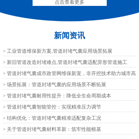
点击查看更多
新闻资讯
200*25米圆形桥梁气囊
390*14米的圆形充气芯
模
> 工业管道维保新方案,管道封堵气囊应用场景拓展
> 新旧管道改造封堵难点,管道封堵气囊适配异形管道施工
> 管道封堵气囊成市政管网维保新宠，非开挖技术助力城市高
效运
> 场景拓展：管道封堵气囊的应用场景不断拓展
空心板内模
桥梁空心板气囊
> 管道封堵气囊耐用性提升：降低全生命周期成本
> 管道封堵气囊智能管控：实现精准压力调节
> 结构优化：管道封堵气囊精准适配复杂工况
> 关于管道封堵气囊材料革新：筑牢性能根基
桥梁空心板气囊
八角桥梁板内模