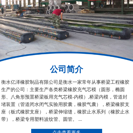
桥梁空心板气囊
八角桥梁板内模
公司简介
管道封堵气囊（橡胶水
管道封堵气囊
衡水亿泽橡胶制品有限公司是衡水一家常年从事桥梁工程橡胶
堵）
生产的公司：主要生产各类桥梁橡胶充气芯模（圆形，椭圆
形、八角形预置桥梁板用充气芯模-内模）,桥梁内模，管道封
堵装置（管道闭水闭气实验用胶囊，橡胶气囊），桥梁橡胶支
座（板式橡胶支座），桥梁伸缩缝，橡胶止水系列（橡胶止水
带），桥梁专用塑料波纹管、圆管。 ...
污水管道封堵气囊
管道堵水气囊
点击查看更多