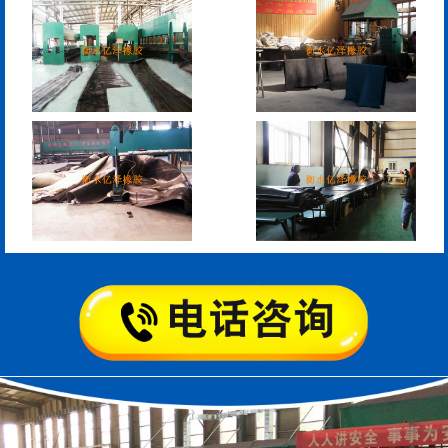
板式橡胶伸缩缝
C型桥梁伸缩缝
200*25米圆形桥梁气囊
390*14米的圆形充气芯
模
空心板内模
桥梁空心板气囊