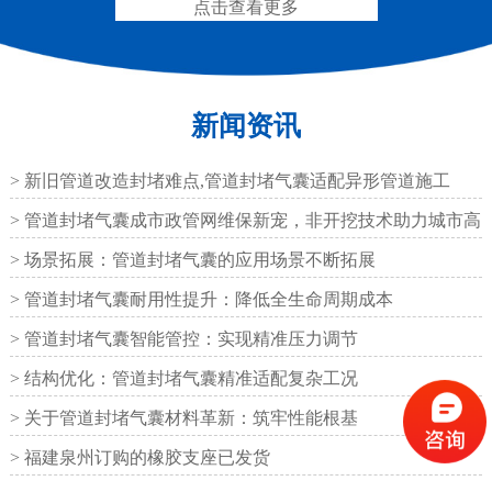
点击查看更多
新闻资讯
抗震盆式支座
C40、60、80型桥梁伸
缩缝
> 新旧管道改造封堵难点,管道封堵气囊适配异形管道施工
> 管道封堵气囊成市政管网维保新宠，非开挖技术助力城市高
效运
> 场景拓展：管道封堵气囊的应用场景不断拓展
> 管道封堵气囊耐用性提升：降低全生命周期成本
F40、60、80型桥梁伸缩
E40、60、80型桥梁伸缩
> 管道封堵气囊智能管控：实现精准压力调节
缝
缝
> 结构优化：管道封堵气囊精准适配复杂工况
> 关于管道封堵气囊材料革新：筑牢性能根基
> 福建泉州订购的橡胶支座已发货
RG型桥梁伸缩缝
D40、60、80型桥梁伸