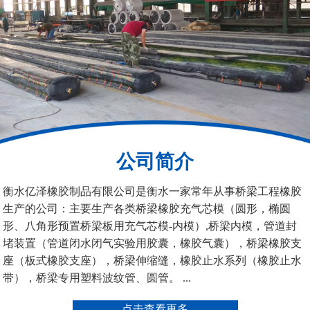
铁路盆式支座
公路盆式橡胶支座
公司简介
抗震盆式支座
C40、60、80型桥梁伸
衡水亿泽橡胶制品有限公司是衡水一家常年从事桥梁工程橡胶
缩缝
生产的公司：主要生产各类桥梁橡胶充气芯模（圆形，椭圆
形、八角形预置桥梁板用充气芯模-内模）,桥梁内模，管道封
堵装置（管道闭水闭气实验用胶囊，橡胶气囊），桥梁橡胶支
座（板式橡胶支座），桥梁伸缩缝，橡胶止水系列（橡胶止水
带），桥梁专用塑料波纹管、圆管。 ...
F40、60、80型桥梁伸缩
E40、60、80型桥梁伸缩
点击查看更多