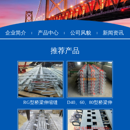
抗震盆式支座
C40、60、80型桥梁伸
缩缝
企业简介
产品中心
公司风貌
新闻资讯
推荐产品
F40、60、80型桥梁伸缩
E40、60、80型桥梁伸缩
缝
缝
RG型桥梁伸缩缝
D40、60、80型桥梁伸
缩缝