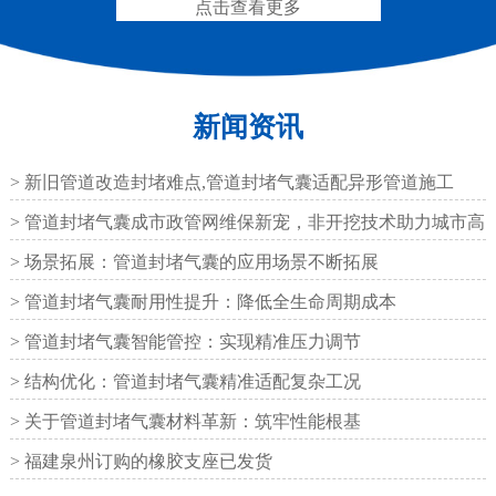
点击查看更多
新闻资讯
200*25米圆形桥梁气囊
390*14米的圆形充气芯
模
> 新旧管道改造封堵难点,管道封堵气囊适配异形管道施工
> 管道封堵气囊成市政管网维保新宠，非开挖技术助力城市高
效运
> 场景拓展：管道封堵气囊的应用场景不断拓展
> 管道封堵气囊耐用性提升：降低全生命周期成本
空心板内模
桥梁空心板气囊
> 管道封堵气囊智能管控：实现精准压力调节
> 结构优化：管道封堵气囊精准适配复杂工况
> 关于管道封堵气囊材料革新：筑牢性能根基
> 福建泉州订购的橡胶支座已发货
桥梁空心板气囊
八角桥梁板内模