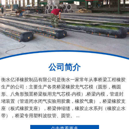
200*25米圆形桥梁气囊
390*14米的圆形充气芯
模
公司简介
空心板内模
桥梁空心板气囊
衡水亿泽橡胶制品有限公司是衡水一家常年从事桥梁工程橡胶
生产的公司：主要生产各类桥梁橡胶充气芯模（圆形，椭圆
形、八角形预置桥梁板用充气芯模-内模）,桥梁内模，管道封
堵装置（管道闭水闭气实验用胶囊，橡胶气囊），桥梁橡胶支
座（板式橡胶支座），桥梁伸缩缝，橡胶止水系列（橡胶止水
带），桥梁专用塑料波纹管、圆管。 ...
桥梁空心板气囊
八角桥梁板内模
点击查看更多