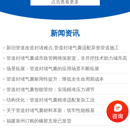
点击查看更多
新闻资讯
圆形四氟板橡胶支座
矩形四氟板滑动橡胶支
座
> 新旧管道改造封堵难点,管道封堵气囊适配异形管道施工
> 管道封堵气囊成市政管网维保新宠，非开挖技术助力城市高
效运
> 场景拓展：管道封堵气囊的应用场景不断拓展
> 管道封堵气囊耐用性提升：降低全生命周期成本
铁路盆式支座
公路盆式橡胶支座
> 管道封堵气囊智能管控：实现精准压力调节
> 结构优化：管道封堵气囊精准适配复杂工况
> 关于管道封堵气囊材料革新：筑牢性能根基
> 福建泉州订购的橡胶支座已发货
抗震盆式支座
C40、60、80型桥梁伸