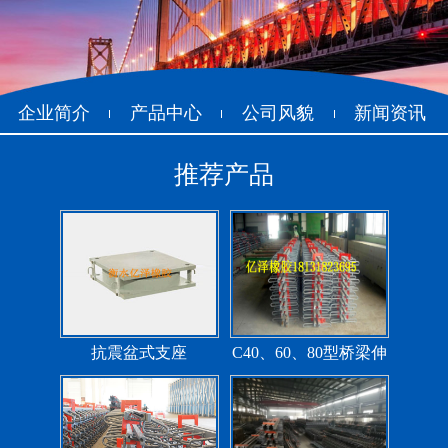
圆形四氟板橡胶支座
矩形四氟板滑动橡胶支
座
企业简介
产品中心
公司风貌
新闻资讯
推荐产品
铁路盆式支座
公路盆式橡胶支座
抗震盆式支座
C40、60、80型桥梁伸
缩缝