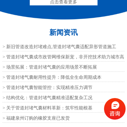
点击查看更多
新闻资讯
L型桥梁伸缩缝
Z型桥梁伸缩缝
> 新旧管道改造封堵难点,管道封堵气囊适配异形管道施工
> 管道封堵气囊成市政管网维保新宠，非开挖技术助力城市高
效运
> 场景拓展：管道封堵气囊的应用场景不断拓展
> 管道封堵气囊耐用性提升：降低全生命周期成本
板式橡胶伸缩缝
C型桥梁伸缩缝
> 管道封堵气囊智能管控：实现精准压力调节
> 结构优化：管道封堵气囊精准适配复杂工况
> 关于管道封堵气囊材料革新：筑牢性能根基
> 福建泉州订购的橡胶支座已发货
200*25米圆形桥梁气囊
390*14米的圆形充气芯