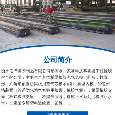
200*25米圆形桥梁气囊
390*14米的圆形充气芯
模
公司简介
空心板内模
桥梁空心板气囊
衡水亿泽橡胶制品有限公司是衡水一家常年从事桥梁工程橡胶
生产的公司：主要生产各类桥梁橡胶充气芯模（圆形，椭圆
形、八角形预置桥梁板用充气芯模-内模）,桥梁内模，管道封
堵装置（管道闭水闭气实验用胶囊，橡胶气囊），桥梁橡胶支
座（板式橡胶支座），桥梁伸缩缝，橡胶止水系列（橡胶止水
带），桥梁专用塑料波纹管、圆管。 ...
桥梁空心板气囊
八角桥梁板内模
点击查看更多