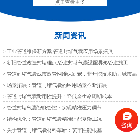
点击查看更多
新闻资讯
圆形四氟板橡胶支座
矩形四氟板滑动橡胶支
座
> 工业管道维保新方案,管道封堵气囊应用场景拓展
> 新旧管道改造封堵难点,管道封堵气囊适配异形管道施工
> 管道封堵气囊成市政管网维保新宠，非开挖技术助力城市高
效运
> 场景拓展：管道封堵气囊的应用场景不断拓展
铁路盆式支座
公路盆式橡胶支座
> 管道封堵气囊耐用性提升：降低全生命周期成本
> 管道封堵气囊智能管控：实现精准压力调节
> 结构优化：管道封堵气囊精准适配复杂工况
> 关于管道封堵气囊材料革新：筑牢性能根基
抗震盆式支座
C40、60、80型桥梁伸