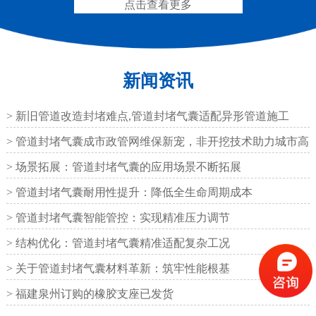
点击查看更多
新闻资讯
圆形四氟板橡胶支座
矩形四氟板滑动橡胶支
座
> 新旧管道改造封堵难点,管道封堵气囊适配异形管道施工
> 管道封堵气囊成市政管网维保新宠，非开挖技术助力城市高
效运
> 场景拓展：管道封堵气囊的应用场景不断拓展
> 管道封堵气囊耐用性提升：降低全生命周期成本
铁路盆式支座
公路盆式橡胶支座
> 管道封堵气囊智能管控：实现精准压力调节
> 结构优化：管道封堵气囊精准适配复杂工况
> 关于管道封堵气囊材料革新：筑牢性能根基
> 福建泉州订购的橡胶支座已发货
抗震盆式支座
C40、60、80型桥梁伸