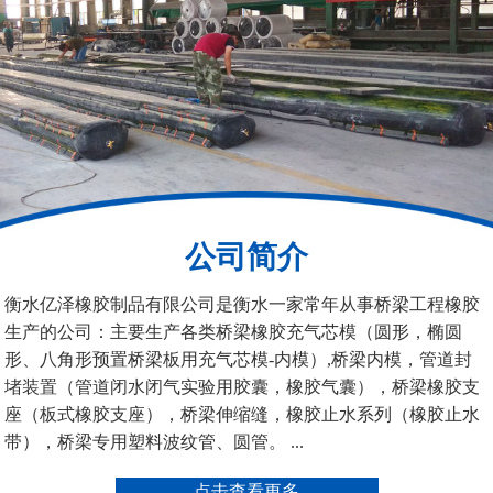
200*25米圆形桥梁气囊
390*14米的圆形充气芯
模
公司简介
空心板内模
桥梁空心板气囊
衡水亿泽橡胶制品有限公司是衡水一家常年从事桥梁工程橡胶
生产的公司：主要生产各类桥梁橡胶充气芯模（圆形，椭圆
形、八角形预置桥梁板用充气芯模-内模）,桥梁内模，管道封
堵装置（管道闭水闭气实验用胶囊，橡胶气囊），桥梁橡胶支
座（板式橡胶支座），桥梁伸缩缝，橡胶止水系列（橡胶止水
带），桥梁专用塑料波纹管、圆管。 ...
桥梁空心板气囊
八角桥梁板内模
点击查看更多