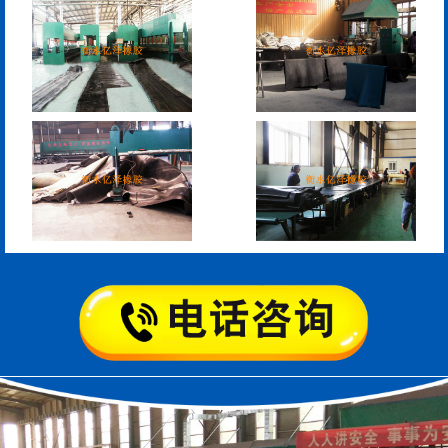
板式橡胶伸缩缝
C型桥梁伸缩缝
200*25米圆形桥梁气囊
390*14米的圆形充气芯
模
空心板内模
桥梁空心板气囊