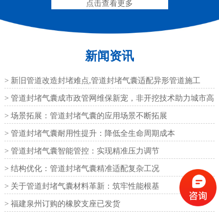
点击查看更多
新闻资讯
抗震盆式支座
C40、60、80型桥梁伸
缩缝
> 新旧管道改造封堵难点,管道封堵气囊适配异形管道施工
> 管道封堵气囊成市政管网维保新宠，非开挖技术助力城市高
效运
> 场景拓展：管道封堵气囊的应用场景不断拓展
> 管道封堵气囊耐用性提升：降低全生命周期成本
F40、60、80型桥梁伸缩
E40、60、80型桥梁伸缩
> 管道封堵气囊智能管控：实现精准压力调节
缝
缝
> 结构优化：管道封堵气囊精准适配复杂工况
> 关于管道封堵气囊材料革新：筑牢性能根基
> 福建泉州订购的橡胶支座已发货
RG型桥梁伸缩缝
D40、60、80型桥梁伸