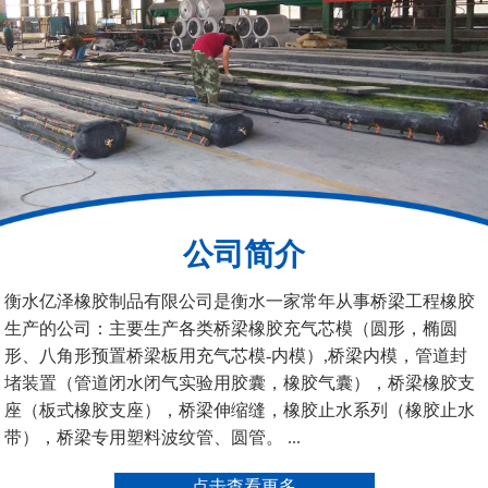
桥梁空心板气囊
八角桥梁板内模
公司简介
管道封堵气囊（橡胶水
管道封堵气囊
衡水亿泽橡胶制品有限公司是衡水一家常年从事桥梁工程橡胶
堵）
生产的公司：主要生产各类桥梁橡胶充气芯模（圆形，椭圆
形、八角形预置桥梁板用充气芯模-内模）,桥梁内模，管道封
堵装置（管道闭水闭气实验用胶囊，橡胶气囊），桥梁橡胶支
座（板式橡胶支座），桥梁伸缩缝，橡胶止水系列（橡胶止水
带），桥梁专用塑料波纹管、圆管。 ...
污水管道封堵气囊
管道堵水气囊
点击查看更多