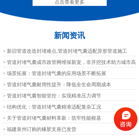
点击查看更多
新闻资讯
圆形四氟板橡胶支座
矩形四氟板滑动橡胶支
座
> 新旧管道改造封堵难点,管道封堵气囊适配异形管道施工
> 管道封堵气囊成市政管网维保新宠，非开挖技术助力城市高
效运
> 场景拓展：管道封堵气囊的应用场景不断拓展
> 管道封堵气囊耐用性提升：降低全生命周期成本
铁路盆式支座
公路盆式橡胶支座
> 管道封堵气囊智能管控：实现精准压力调节
> 结构优化：管道封堵气囊精准适配复杂工况
> 关于管道封堵气囊材料革新：筑牢性能根基
> 福建泉州订购的橡胶支座已发货
抗震盆式支座
C40、60、80型桥梁伸