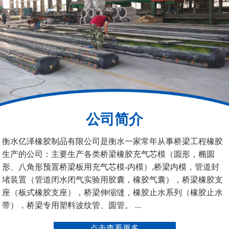
200*25米圆形桥梁气囊
390*14米的圆形充气芯
模
公司简介
空心板内模
桥梁空心板气囊
衡水亿泽橡胶制品有限公司是衡水一家常年从事桥梁工程橡胶
生产的公司：主要生产各类桥梁橡胶充气芯模（圆形，椭圆
形、八角形预置桥梁板用充气芯模-内模）,桥梁内模，管道封
堵装置（管道闭水闭气实验用胶囊，橡胶气囊），桥梁橡胶支
座（板式橡胶支座），桥梁伸缩缝，橡胶止水系列（橡胶止水
带），桥梁专用塑料波纹管、圆管。 ...
桥梁空心板气囊
八角桥梁板内模
点击查看更多