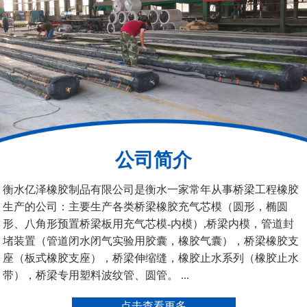
板式橡胶伸缩缝
C型桥梁伸缩缝
200*25米圆形桥梁气囊
390*14米的圆形充气芯
模
公司简介
衡水亿泽橡胶制品有限公司是衡水一家常年从事桥梁工程橡胶
生产的公司：主要生产各类桥梁橡胶充气芯模（圆形，椭圆
形、八角形预置桥梁板用充气芯模-内模）,桥梁内模，管道封
空心板内模
桥梁空心板气囊
堵装置（管道闭水闭气实验用胶囊，橡胶气囊），桥梁橡胶支
座（板式橡胶支座），桥梁伸缩缝，橡胶止水系列（橡胶止水
带），桥梁专用塑料波纹管、圆管。 ...
点击查看更多