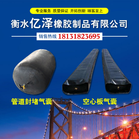
L型桥梁伸缩缝
Z型桥梁伸缩缝
板式橡胶伸缩缝
C型桥梁伸缩缝
200*25米圆形桥梁气囊
390*14米的圆形充气芯
模