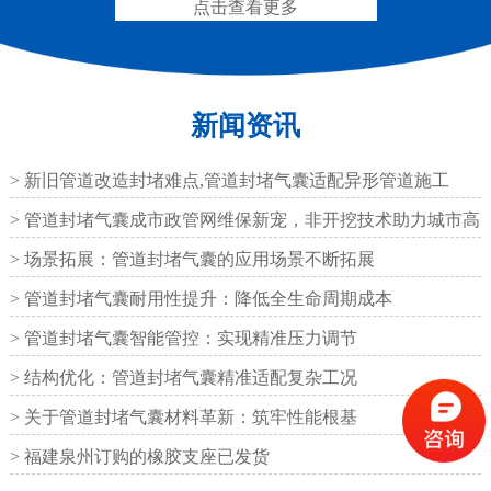
点击查看更多
新闻资讯
圆形四氟板橡胶支座
矩形四氟板滑动橡胶支
座
> 新旧管道改造封堵难点,管道封堵气囊适配异形管道施工
> 管道封堵气囊成市政管网维保新宠，非开挖技术助力城市高
效运
> 场景拓展：管道封堵气囊的应用场景不断拓展
> 管道封堵气囊耐用性提升：降低全生命周期成本
铁路盆式支座
公路盆式橡胶支座
> 管道封堵气囊智能管控：实现精准压力调节
> 结构优化：管道封堵气囊精准适配复杂工况
> 关于管道封堵气囊材料革新：筑牢性能根基
> 福建泉州订购的橡胶支座已发货
抗震盆式支座
C40、60、80型桥梁伸