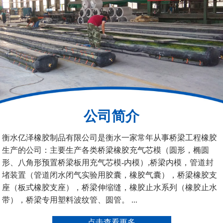
200*25米圆形桥梁气囊
390*14米的圆形充气芯
模
公司简介
空心板内模
桥梁空心板气囊
衡水亿泽橡胶制品有限公司是衡水一家常年从事桥梁工程橡胶
生产的公司：主要生产各类桥梁橡胶充气芯模（圆形，椭圆
形、八角形预置桥梁板用充气芯模-内模）,桥梁内模，管道封
堵装置（管道闭水闭气实验用胶囊，橡胶气囊），桥梁橡胶支
座（板式橡胶支座），桥梁伸缩缝，橡胶止水系列（橡胶止水
带），桥梁专用塑料波纹管、圆管。 ...
桥梁空心板气囊
八角桥梁板内模
点击查看更多