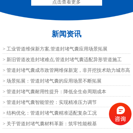
点击查看更多
座
新闻资讯
铁路盆式支座
公路盆式橡胶支座
> 工业管道维保新方案,管道封堵气囊应用场景拓展
> 新旧管道改造封堵难点,管道封堵气囊适配异形管道施工
> 管道封堵气囊成市政管网维保新宠，非开挖技术助力城市高
效运
> 场景拓展：管道封堵气囊的应用场景不断拓展
> 管道封堵气囊耐用性提升：降低全生命周期成本
抗震盆式支座
C40、60、80型桥梁伸
缩缝
> 管道封堵气囊智能管控：实现精准压力调节
> 结构优化：管道封堵气囊精准适配复杂工况
> 关于管道封堵气囊材料革新：筑牢性能根基