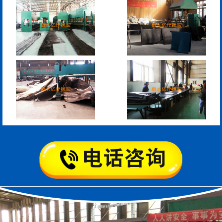
L型桥梁伸缩缝
Z型桥梁伸缩缝
板式橡胶伸缩缝
C型桥梁伸缩缝
200*25米圆形桥梁气囊
390*14米的圆形充气芯
模