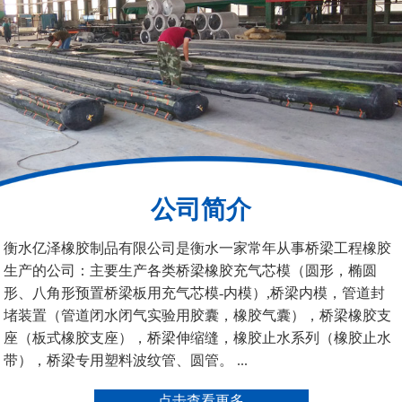
200*25米圆形桥梁气囊
390*14米的圆形充气芯
模
公司简介
空心板内模
桥梁空心板气囊
衡水亿泽橡胶制品有限公司是衡水一家常年从事桥梁工程橡胶
生产的公司：主要生产各类桥梁橡胶充气芯模（圆形，椭圆
形、八角形预置桥梁板用充气芯模-内模）,桥梁内模，管道封
堵装置（管道闭水闭气实验用胶囊，橡胶气囊），桥梁橡胶支
座（板式橡胶支座），桥梁伸缩缝，橡胶止水系列（橡胶止水
带），桥梁专用塑料波纹管、圆管。 ...
桥梁空心板气囊
八角桥梁板内模
点击查看更多