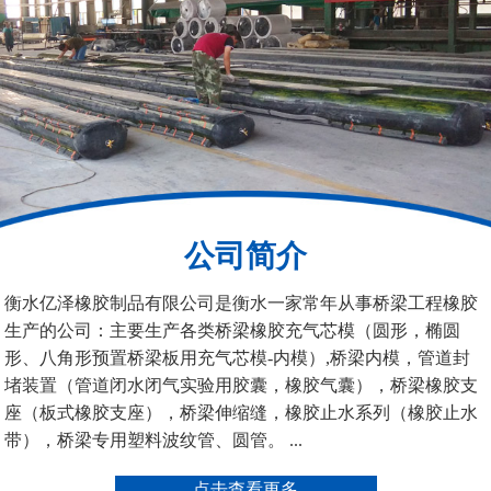
200*25米圆形桥梁气囊
390*14米的圆形充气芯
模
公司简介
空心板内模
桥梁空心板气囊
衡水亿泽橡胶制品有限公司是衡水一家常年从事桥梁工程橡胶
生产的公司：主要生产各类桥梁橡胶充气芯模（圆形，椭圆
形、八角形预置桥梁板用充气芯模-内模）,桥梁内模，管道封
堵装置（管道闭水闭气实验用胶囊，橡胶气囊），桥梁橡胶支
座（板式橡胶支座），桥梁伸缩缝，橡胶止水系列（橡胶止水
带），桥梁专用塑料波纹管、圆管。 ...
桥梁空心板气囊
八角桥梁板内模
点击查看更多