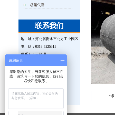
桥梁气囊
联系我们
地 址：
河北省衡水市北方工业园区
电 话：
0318-5225315
联系人：
王经理
请您留言
手 机：
18131823695
传 真：
0318-5225315
感谢您的关注，当前客服人员不在
线，请填写一下您的信息，我们会
邮 箱：
823476851@qq.com
尽快和您联系。
网 址：
www.hsxjgs.com
上条