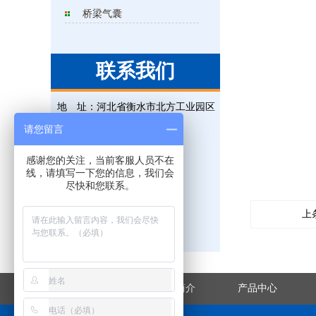
桥梁气囊
联系我们
地 址：
河北省衡水市北方工业园区
电 话：
0318-5225315
请您留言
联系人：
王经理
感谢您的关注，当前客服人员不在
手 机：
18131823695
线，请填写一下您的信息，我们会
尽快和您联系。
传 真：
0318-5225315
邮 箱：
823476851@qq.com
上
网 址：
www.hsxjgs.com
网站首页
企业简介
产品中心