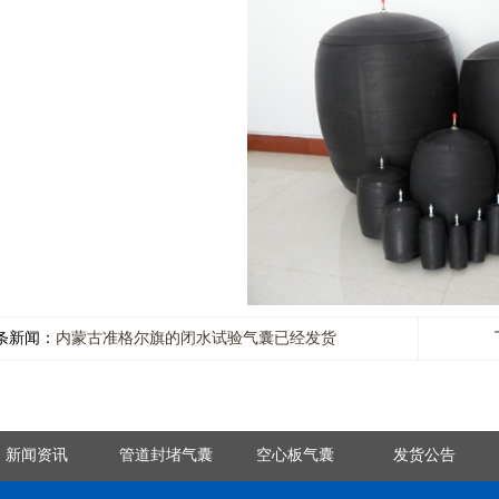
条新闻：
内蒙古准格尔旗的闭水试验气囊已经发货
新闻资讯
管道封堵气囊
空心板气囊
发货公告