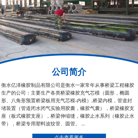
桥梁空心板气囊
八角桥梁板内模
公司简介
管道封堵气囊（橡胶水
管道封堵气囊
衡水亿泽橡胶制品有限公司是衡水一家常年从事桥梁工程橡胶
堵）
生产的公司：主要生产各类桥梁橡胶充气芯模（圆形，椭圆
形、八角形预置桥梁板用充气芯模-内模）,桥梁内模，管道封
堵装置（管道闭水闭气实验用胶囊，橡胶气囊），桥梁橡胶支
座（板式橡胶支座），桥梁伸缩缝，橡胶止水系列（橡胶止水
带），桥梁专用塑料波纹管、圆管。 ...
污水管道封堵气囊
管道堵水气囊
点击查看更多