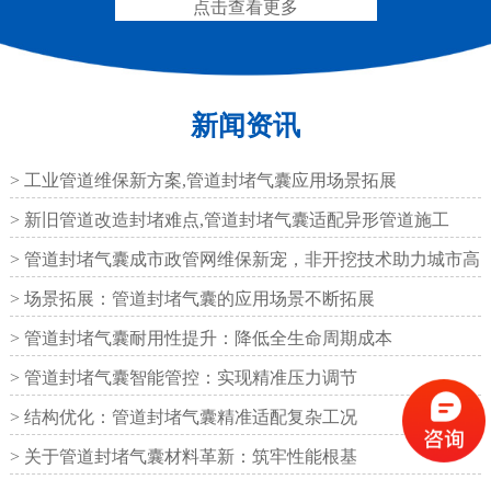
点击查看更多
新闻资讯
抗震盆式支座
C40、60、80型桥梁伸
缩缝
> 工业管道维保新方案,管道封堵气囊应用场景拓展
> 新旧管道改造封堵难点,管道封堵气囊适配异形管道施工
> 管道封堵气囊成市政管网维保新宠，非开挖技术助力城市高
效运
> 场景拓展：管道封堵气囊的应用场景不断拓展
F40、60、80型桥梁伸缩
E40、60、80型桥梁伸缩
> 管道封堵气囊耐用性提升：降低全生命周期成本
缝
缝
> 管道封堵气囊智能管控：实现精准压力调节
> 结构优化：管道封堵气囊精准适配复杂工况
> 关于管道封堵气囊材料革新：筑牢性能根基
RG型桥梁伸缩缝
D40、60、80型桥梁伸