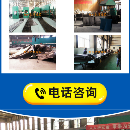
板式橡胶伸缩缝
C型桥梁伸缩缝
200*25米圆形桥梁气囊
390*14米的圆形充气芯
模
空心板内模
桥梁空心板气囊