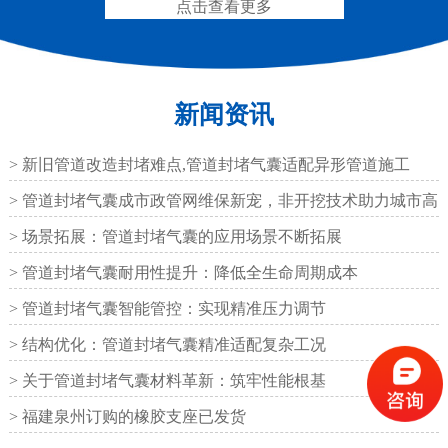
点击查看更多
新闻资讯
抗震盆式支座
C40、60、80型桥梁伸
缩缝
> 新旧管道改造封堵难点,管道封堵气囊适配异形管道施工
> 管道封堵气囊成市政管网维保新宠，非开挖技术助力城市高
效运
> 场景拓展：管道封堵气囊的应用场景不断拓展
> 管道封堵气囊耐用性提升：降低全生命周期成本
F40、60、80型桥梁伸缩
E40、60、80型桥梁伸缩
> 管道封堵气囊智能管控：实现精准压力调节
缝
缝
> 结构优化：管道封堵气囊精准适配复杂工况
> 关于管道封堵气囊材料革新：筑牢性能根基
> 福建泉州订购的橡胶支座已发货
RG型桥梁伸缩缝
D40、60、80型桥梁伸