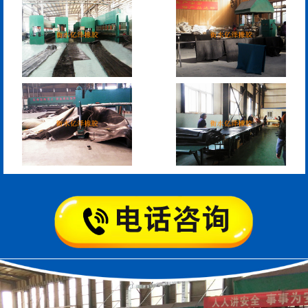
板式橡胶伸缩缝
C型桥梁伸缩缝
200*25米圆形桥梁气囊
390*14米的圆形充气芯
模
空心板内模
桥梁空心板气囊