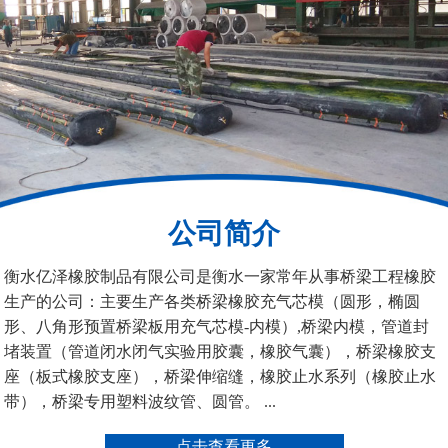
桥梁空心板气囊
八角桥梁板内模
公司简介
管道封堵气囊（橡胶水
管道封堵气囊
衡水亿泽橡胶制品有限公司是衡水一家常年从事桥梁工程橡胶
堵）
生产的公司：主要生产各类桥梁橡胶充气芯模（圆形，椭圆
形、八角形预置桥梁板用充气芯模-内模）,桥梁内模，管道封
堵装置（管道闭水闭气实验用胶囊，橡胶气囊），桥梁橡胶支
座（板式橡胶支座），桥梁伸缩缝，橡胶止水系列（橡胶止水
带），桥梁专用塑料波纹管、圆管。 ...
污水管道封堵气囊
管道堵水气囊
点击查看更多