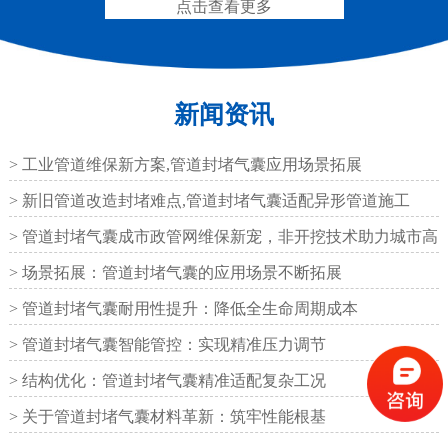
点击查看更多
新闻资讯
圆形四氟板橡胶支座
矩形四氟板滑动橡胶支
座
> 工业管道维保新方案,管道封堵气囊应用场景拓展
> 新旧管道改造封堵难点,管道封堵气囊适配异形管道施工
> 管道封堵气囊成市政管网维保新宠，非开挖技术助力城市高
效运
> 场景拓展：管道封堵气囊的应用场景不断拓展
铁路盆式支座
公路盆式橡胶支座
> 管道封堵气囊耐用性提升：降低全生命周期成本
> 管道封堵气囊智能管控：实现精准压力调节
> 结构优化：管道封堵气囊精准适配复杂工况
> 关于管道封堵气囊材料革新：筑牢性能根基
抗震盆式支座
C40、60、80型桥梁伸