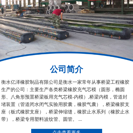
200*25米圆形桥梁气囊
390*14米的圆形充气芯
模
公司简介
空心板内模
桥梁空心板气囊
衡水亿泽橡胶制品有限公司是衡水一家常年从事桥梁工程橡胶
生产的公司：主要生产各类桥梁橡胶充气芯模（圆形，椭圆
形、八角形预置桥梁板用充气芯模-内模）,桥梁内模，管道封
堵装置（管道闭水闭气实验用胶囊，橡胶气囊），桥梁橡胶支
座（板式橡胶支座），桥梁伸缩缝，橡胶止水系列（橡胶止水
带），桥梁专用塑料波纹管、圆管。 ...
桥梁空心板气囊
八角桥梁板内模
点击查看更多