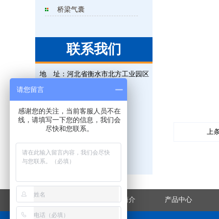
桥梁气囊
联系我们
地 址：
河北省衡水市北方工业园区
电 话：
0318-5225315
请您留言
联系人：
王经理
感谢您的关注，当前客服人员不在
手 机：
18131823695
线，请填写一下您的信息，我们会
尽快和您联系。
上
传 真：
0318-5225315
邮 箱：
823476851@qq.com
网 址：
www.hsxjgs.com
网站首页
企业简介
产品中心