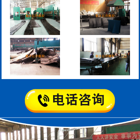
板式橡胶伸缩缝
C型桥梁伸缩缝
200*25米圆形桥梁气囊
390*14米的圆形充气芯
模
空心板内模
桥梁空心板气囊