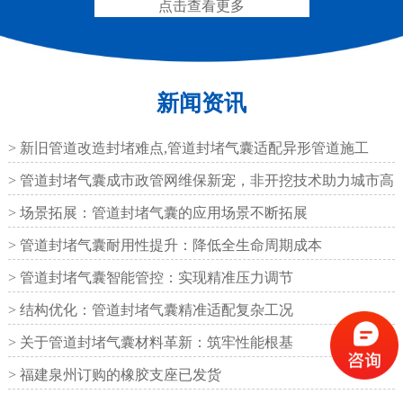
点击查看更多
新闻资讯
抗震盆式支座
C40、60、80型桥梁伸
缩缝
> 新旧管道改造封堵难点,管道封堵气囊适配异形管道施工
> 管道封堵气囊成市政管网维保新宠，非开挖技术助力城市高
效运
> 场景拓展：管道封堵气囊的应用场景不断拓展
> 管道封堵气囊耐用性提升：降低全生命周期成本
F40、60、80型桥梁伸缩
E40、60、80型桥梁伸缩
> 管道封堵气囊智能管控：实现精准压力调节
缝
缝
> 结构优化：管道封堵气囊精准适配复杂工况
> 关于管道封堵气囊材料革新：筑牢性能根基
> 福建泉州订购的橡胶支座已发货
RG型桥梁伸缩缝
D40、60、80型桥梁伸