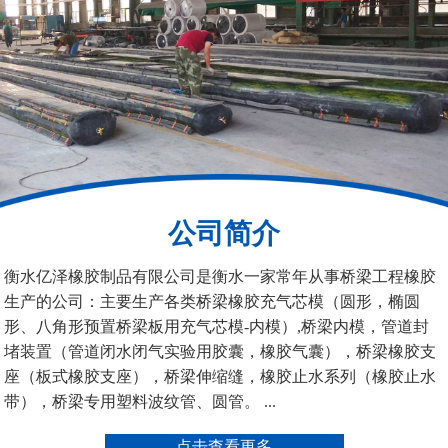
桥梁空心板气囊
八角桥梁板内模
公司简介
管道封堵气囊（橡胶水
管道封堵气囊
衡水亿泽橡胶制品有限公司是衡水一家常年从事桥梁工程橡胶
堵）
生产的公司：主要生产各类桥梁橡胶充气芯模（圆形，椭圆
形、八角形预置桥梁板用充气芯模-内模）,桥梁内模，管道封
堵装置（管道闭水闭气实验用胶囊，橡胶气囊），桥梁橡胶支
座（板式橡胶支座），桥梁伸缩缝，橡胶止水系列（橡胶止水
带），桥梁专用塑料波纹管、圆管。 ...
污水管道封堵气囊
管道堵水气囊
点击查看更多