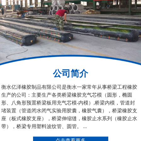
桥梁空心板气囊
八角桥梁板内模
公司简介
管道封堵气囊（橡胶水
管道封堵气囊
衡水亿泽橡胶制品有限公司是衡水一家常年从事桥梁工程橡胶
堵）
生产的公司：主要生产各类桥梁橡胶充气芯模（圆形，椭圆
形、八角形预置桥梁板用充气芯模-内模）,桥梁内模，管道封
堵装置（管道闭水闭气实验用胶囊，橡胶气囊），桥梁橡胶支
座（板式橡胶支座），桥梁伸缩缝，橡胶止水系列（橡胶止水
带），桥梁专用塑料波纹管、圆管。 ...
污水管道封堵气囊
管道堵水气囊
点击查看更多