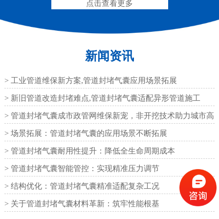
点击查看更多
新闻资讯
抗震盆式支座
C40、60、80型桥梁伸
缩缝
> 工业管道维保新方案,管道封堵气囊应用场景拓展
> 新旧管道改造封堵难点,管道封堵气囊适配异形管道施工
> 管道封堵气囊成市政管网维保新宠，非开挖技术助力城市高
效运
> 场景拓展：管道封堵气囊的应用场景不断拓展
F40、60、80型桥梁伸缩
E40、60、80型桥梁伸缩
> 管道封堵气囊耐用性提升：降低全生命周期成本
缝
缝
> 管道封堵气囊智能管控：实现精准压力调节
> 结构优化：管道封堵气囊精准适配复杂工况
> 关于管道封堵气囊材料革新：筑牢性能根基
RG型桥梁伸缩缝
D40、60、80型桥梁伸