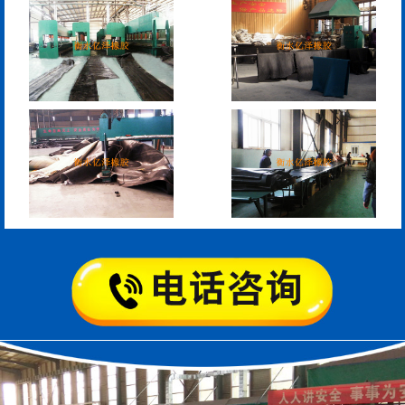
板式橡胶伸缩缝
C型桥梁伸缩缝
200*25米圆形桥梁气囊
390*14米的圆形充气芯
模
空心板内模
桥梁空心板气囊