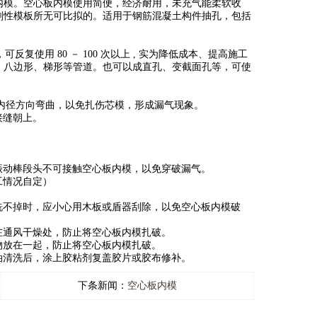
内模。空心板内模使用简便，经济耐用，未充气能柔软收
刚性模板所无可比拟的。适用于钢筋混凝土构件抽孔，包括
，可反复使用
80
－
100
次以上
,
实为降低成本、提高施工
、八边形、梯形等管道。也可以成直孔、变截面孔等，可使
内径方向弯曲，以免扎伤芯模，形成漏气现象。
接缝朝上。
振动棒段头不可接触空心板内模，以免穿破漏气。
工情况自定）
洗不掉时，应小心用木板或盾器刮除，以免空心板内模破
在通风干燥处，防止将空心板内模扎破。
物放在一起，防止将空心板内模扎破。
油清洗后，涂上胶粘剂复盖胶片或胶布修补。
下条新闻：
空心板内模