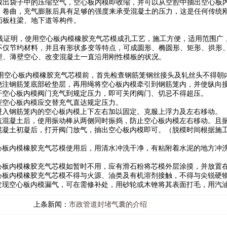
放出袋子中的压缩空气，空心板内模即收缩，并可以从空腔中抽出空心板
、卷曲，充气膨胀后具有足够的强度来承受混凝土的压力，这是任何传统
面板柱梁、地下道等构件。
明，使用空心板内模橡胶充气芯模成孔工艺，施工方便，适用范围广
不仅节约材料，并且有形状多变等特点，可成圆形、椭圆形、矩形、拱形
型、薄壁空心、改变混凝土一直沿用刚性模板的状况。
用空心板内模橡胶充气芯模前，首先检查钢筋笼钢丝接头及轧丝头不得朝
浇注钢筋笼底部砼垫层，再用绳将空心板内模牵引到钢筋笼内，并使纵向
开空心板内模阀门充气到规定压力，即可关闭阀门、切忌不得超压。
型空心板内模应交替充气直达规定压力。
进入钢筋笼内的空心板内模上下左右加以固定。克服上浮力及左右移动。
筑混凝土后，使用振动棒从两侧同时振捣，防止空心板内模左右移动。且
混凝土初凝后，打开阀门放气，抽出空心板内模即可。（脱模时间根据施
心板内模橡胶充气芯模使用后，用清水冲洗干净，有粘附着水泥的地方冲
心板内模橡胶充气芯模如暂时不用，应有滑石粉将芯模外层涂摸，并放置
心板内模橡胶充气芯模不得与火源、油类及有机溶剂接触，不得与尖锐硬
发现空心板内模漏气，可在需修补处，用砂轮或木锉将其表面打毛，用汽
上条新闻：
市政管道封堵气囊的介绍