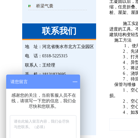
土凝固以后，
桥梁气囊
缩，任意折叠
桩、屋架、屋
施工实践证
联系我们
进度的工具。
建筑结构变轻
施工方法
1
、使
地 址：
河北省衡水市北方工业园区
2
、先
电 话：
0318-5225315
3
、打
4
、异
联系人：
王经理
5
、将
6
、浇
手 机：
18131823695
7
、待
请您留言
传 真：
0318-5225315
保管与维修
1
、空
邮 箱：
823476851@qq.com
感谢您的关注，当前客服人员不在
损。
线，请填写一下您的信息，我们会
2
、空
网 址：
www.hsxjgs.com
尽快和您联系。
3
、空
4
、如