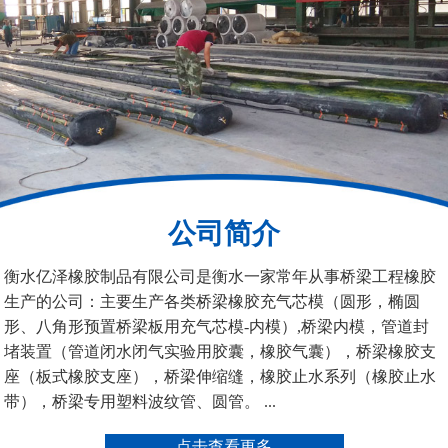
200*25米圆形桥梁气囊
390*14米的圆形充气芯
模
公司简介
空心板内模
桥梁空心板气囊
衡水亿泽橡胶制品有限公司是衡水一家常年从事桥梁工程橡胶
生产的公司：主要生产各类桥梁橡胶充气芯模（圆形，椭圆
形、八角形预置桥梁板用充气芯模-内模）,桥梁内模，管道封
堵装置（管道闭水闭气实验用胶囊，橡胶气囊），桥梁橡胶支
座（板式橡胶支座），桥梁伸缩缝，橡胶止水系列（橡胶止水
带），桥梁专用塑料波纹管、圆管。 ...
桥梁空心板气囊
八角桥梁板内模
点击查看更多