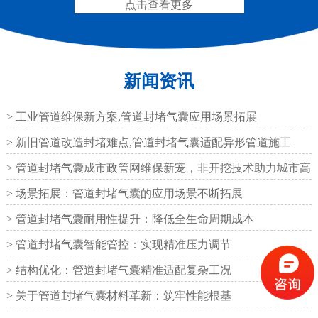
点击查看更多
新闻资讯
圆形四氟板橡胶支座
矩形四氟板滑动橡胶支
座
> 工业管道维保新方案,管道封堵气囊应用场景拓展
> 新旧管道改造封堵难点,管道封堵气囊适配异形管道施工
> 管道封堵气囊成市政管网维保新宠，非开挖技术助力城市高
效运
> 场景拓展：管道封堵气囊的应用场景不断拓展
铁路盆式支座
公路盆式橡胶支座
> 管道封堵气囊耐用性提升：降低全生命周期成本
> 管道封堵气囊智能管控：实现精准压力调节
> 结构优化：管道封堵气囊精准适配复杂工况
> 关于管道封堵气囊材料革新：筑牢性能根基
抗震盆式支座
C40、60、80型桥梁伸