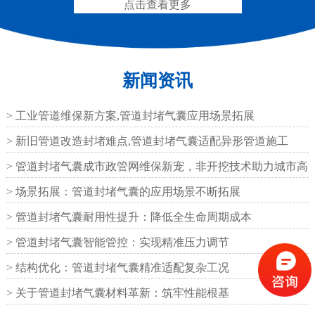
点击查看更多
F40、60、80型桥梁伸缩
E40、60、80型桥梁伸缩
新闻资讯
缝
缝
> 工业管道维保新方案,管道封堵气囊应用场景拓展
> 新旧管道改造封堵难点,管道封堵气囊适配异形管道施工
> 管道封堵气囊成市政管网维保新宠，非开挖技术助力城市高
RG型桥梁伸缩缝
D40、60、80型桥梁伸
效运
> 场景拓展：管道封堵气囊的应用场景不断拓展
缩缝
> 管道封堵气囊耐用性提升：降低全生命周期成本
> 管道封堵气囊智能管控：实现精准压力调节
> 结构优化：管道封堵气囊精准适配复杂工况
> 关于管道封堵气囊材料革新：筑牢性能根基
模数式160、240、320伸
SF梳型伸缩缝