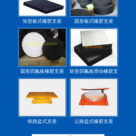
圆形四氟板橡胶支座
矩形四氟板滑动橡胶支
座
铁路盆式支座
公路盆式橡胶支座
抗震盆式支座
C40、60、80型桥梁伸
缩缝