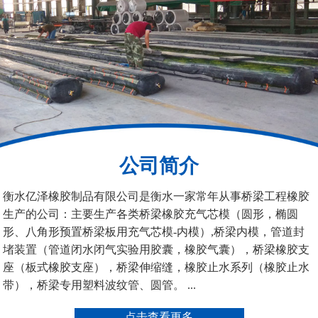
管道封堵气囊（橡胶水
管道封堵气囊
堵）
公司简介
污水管道封堵气囊
管道堵水气囊
衡水亿泽橡胶制品有限公司是衡水一家常年从事桥梁工程橡胶
生产的公司：主要生产各类桥梁橡胶充气芯模（圆形，椭圆
形、八角形预置桥梁板用充气芯模-内模）,桥梁内模，管道封
堵装置（管道闭水闭气实验用胶囊，橡胶气囊），桥梁橡胶支
座（板式橡胶支座），桥梁伸缩缝，橡胶止水系列（橡胶止水
带），桥梁专用塑料波纹管、圆管。 ...
管道封堵气囊的注意事
管道封堵气囊
项
点击查看更多