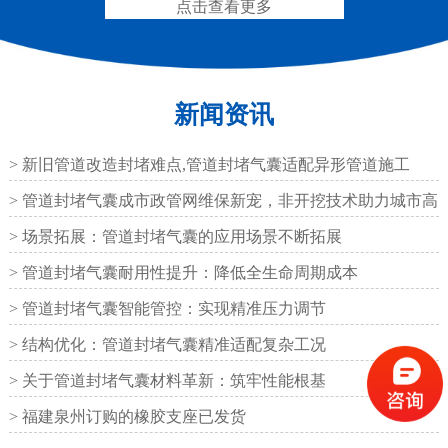
点击查看更多
新闻资讯
圆形四氟板橡胶支座
矩形四氟板滑动橡胶支
座
> 新旧管道改造封堵难点,管道封堵气囊适配异形管道施工
> 管道封堵气囊成市政管网维保新宠，非开挖技术助力城市高
效运
> 场景拓展：管道封堵气囊的应用场景不断拓展
> 管道封堵气囊耐用性提升：降低全生命周期成本
铁路盆式支座
公路盆式橡胶支座
> 管道封堵气囊智能管控：实现精准压力调节
> 结构优化：管道封堵气囊精准适配复杂工况
> 关于管道封堵气囊材料革新：筑牢性能根基
> 福建泉州订购的橡胶支座已发货
抗震盆式支座
C40、60、80型桥梁伸