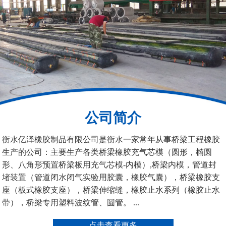
200*25米圆形桥梁气囊
390*14米的圆形充气芯
模
公司简介
空心板内模
桥梁空心板气囊
衡水亿泽橡胶制品有限公司是衡水一家常年从事桥梁工程橡胶
生产的公司：主要生产各类桥梁橡胶充气芯模（圆形，椭圆
形、八角形预置桥梁板用充气芯模-内模）,桥梁内模，管道封
堵装置（管道闭水闭气实验用胶囊，橡胶气囊），桥梁橡胶支
座（板式橡胶支座），桥梁伸缩缝，橡胶止水系列（橡胶止水
带），桥梁专用塑料波纹管、圆管。 ...
桥梁空心板气囊
八角桥梁板内模
点击查看更多